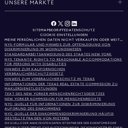
UNSERE MÄRKTE
SITEMAP
BEGRIFFE
DATENSCHUTZ
COOKIE-EINSTELLUNGEN
MEINE PERSÖNLICHEN DATEN NICHT VERKAUFEN ODER WEITERGEBEN
NYS-FORMULAR UND HINWEIS ZUR OFFENLEGUNG VON
DISKRIMINIERUNG IM WOHNUNGSWESEN
STANDARDARBEITSANWEISUNG DES STAATES NEW YORK
NYS TENANTS' RIGHTS TO REASONABLE ACCOMMODATIONS
FOR PERSONS WITH DISABILITIES
HINWEIS ZUM KALIFORNISCHEN
VERBRAUCHERSCHUTZGESETZ
HINWEIS ZUM VERBRAUCHERSCHUTZ IN TEXAS
INFORMATIONEN DER TEXAS REAL ESTATE COMMISSION ZU
MAKLERDIENSTLEISTUNGEN
TEXT DES NEW YORKER MENSCHENRECHTSGESETZES
NEW YORKER KOMMISSION FÜR MENSCHENRECHTE
NYC QUELLE FÜR INFORMATIONEN ZUR DISKRIMINIERUNG
AUFGRUND DES EINKOMMENS
NYC QUELLE DER EINKOMMENSDISKRIMINIERUNG HÄUFIG
GESTELLTE FRAGEN VON MIETERN
DIE QUELLE DER ANGEZEIGTEN DATEN IST ENTWEDER DER EIGENTÜMER DER
IMMOBILIE ODER ÖFFENTLICHE AUFZEICHNUNGEN, DIE VON NICHTSTAATLICHEN