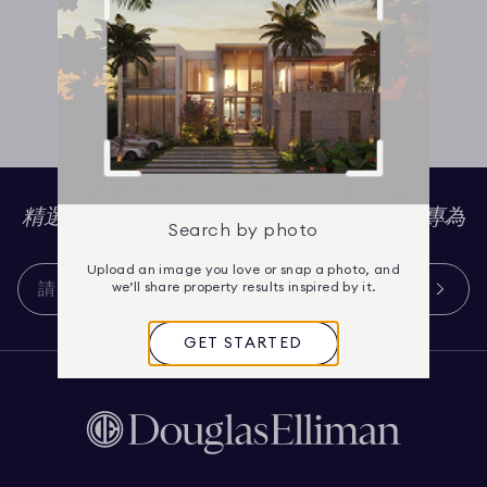
精選最新奢華地產、生活風格與文化資訊，專為
Search by photo
您策劃。
Upload an image you love or snap a photo, and
we’ll share property results inspired by it.
GET STARTED