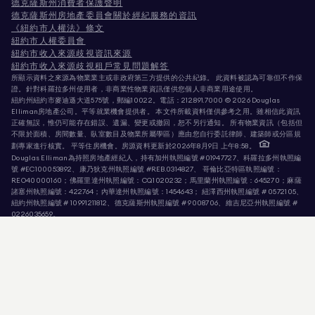
德克薩斯州消費者保護聲明
德克薩斯州房地產委員會關於經紀服務的資訊
《紐約市人權法》條文
紐約市人權委員會
紐約市收入來源歧視資訊來源
紐約市收入來源歧視租戶常見問題解答
所顯示資料之來源為物業業主或非政府第三方提供的公共紀錄。 此資料被認為可靠但不作保
證。針對科羅拉多州使用者，非商業性物業資訊僅供您個人非商業用途使用。
紐約州紐約市麥迪遜大道575號，郵編10022。電話：
212.891.7000
© 2026 Douglas
Elliman房地產公司。平等就業機會提供者。 本文件所載資料僅供參考之用。雖相信此資訊
正確無誤，惟仍可能存在錯誤、遺漏、變更或撤回，恕不另行通知。 所有物業資訊（包括但
不限於面積、房間數量、臥室數目及物業所屬學區）應由您自行委託律師、建築師或分區規
劃專家進行核實。 平等住房機會。房源資料更新於2026年8月9日 上午8:58。
Douglas Elliman為持照房地產經紀人，持有加州執照編號 #01947727、科羅拉多州執照編
號 #EC100053892、康乃狄克州執照編號 #REB.0314827、 哥倫比亞特區執照編號：
REO40000160；佛羅里達州執照編號：CQ1020232；馬里蘭州執照編號：645270；麻薩
諸塞州執照編號：422764；內華達州執照編號：1454643； 紐澤西州執照編號 # 0572105、
紐約州執照編號 # 10991211812、德克薩斯州執照編號 # 9008706、維吉尼亞州執照編號 #
0226035659。
詐騙者正冒充房地產經紀人，利用有效房源要求支付虛假訂金。 若對Douglas Elliman經紀
人或房源的真實性存疑，請透過頂部選單的「經紀人」連結直接聯繫該經紀人。Douglas
Elliman絕不會要求支付任何費用以預訂、保留或參觀房產。 此類收費行為違反紐約州法
律。若收到可疑付款要求，請勿匯款，應立即向紐約州國務院舉報並通知Douglas
Elliman。您可在此查閱紐約州國務院發布的消費者警示公告。
本網站為方便起見，已使用自動翻譯軟體進行翻譯。雖然我們已盡合理努力確保準確性，但
機器翻譯可能包含錯誤，且無法取代人工翻譯。 翻譯內容均以「現狀」提供，對於其準確
性、可靠性或完整性，不作任何明示或暗示之保證。部分內容（包括圖片或影片）可能未能