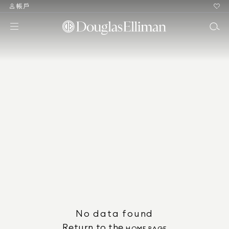
帳戶
No data found
Return to the
HOME PAGE