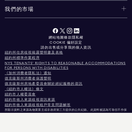
我們的市場
網站地圖
條款
隱私權
COOKIE 偏好設定
請勿出售或分享我的個人資訊
紐約州住房歧視揭露聲明書及表格
紐約州標準作業程序
NYS TENANTS' RIGHTS TO REASONABLE ACCOMMODATIONS
FOR PERSONS WITH DISABILITIES
《加州消費者隱私法》通知
德克薩斯州消費者保護聲明
德克薩斯州房地產委員會關於經紀服務的資訊
《紐約市人權法》條文
紐約市人權委員會
紐約市收入來源歧視資訊來源
紐約市收入來源歧視租戶常見問題解答
所顯示資料之來源為物業業主或非政府第三方提供的公共紀錄。 此資料被認為可靠但不作保
證。針對科羅拉多州使用者，非商業性物業資訊僅供您個人非商業用途使用。
紐約州紐約市麥迪遜大道575號，郵編10022。電話：
212.891.7000
© 2026 Douglas
Elliman房地產公司。平等就業機會提供者。 本文件所載資料僅供參考之用。雖相信此資訊
正確無誤，惟仍可能存在錯誤、遺漏、變更或撤回，恕不另行通知。 所有物業資訊（包括但