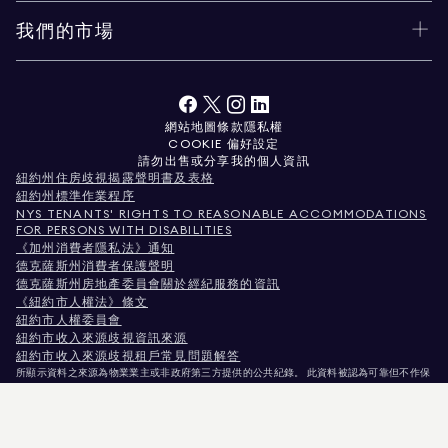
我們的市場
網站地圖
條款
隱私權
COOKIE 偏好設定
請勿出售或分享我的個人資訊
紐約州住房歧視揭露聲明書及表格
紐約州標準作業程序
NYS TENANTS' RIGHTS TO REASONABLE ACCOMMODATIONS
FOR PERSONS WITH DISABILITIES
《加州消費者隱私法》通知
德克薩斯州消費者保護聲明
德克薩斯州房地產委員會關於經紀服務的資訊
《紐約市人權法》條文
紐約市人權委員會
紐約市收入來源歧視資訊來源
紐約市收入來源歧視租戶常見問題解答
所顯示資料之來源為物業業主或非政府第三方提供的公共紀錄。 此資料被認為可靠但不作保
證。針對科羅拉多州使用者，非商業性物業資訊僅供您個人非商業用途使用。
紐約州紐約市麥迪遜大道575號，郵編10022。電話：
212.891.7000
© 2026 Douglas
Elliman房地產公司。平等就業機會提供者。 本文件所載資料僅供參考之用。雖相信此資訊
正確無誤，惟仍可能存在錯誤、遺漏、變更或撤回，恕不另行通知。 所有物業資訊（包括但