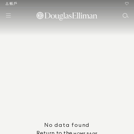
帳戶
No data found
Return to the
HOME PAGE