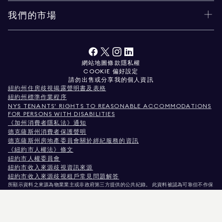
我們的市場
網站地圖
條款
隱私權
COOKIE 偏好設定
請勿出售或分享我的個人資訊
紐約州住房歧視揭露聲明書及表格
紐約州標準作業程序
NYS TENANTS' RIGHTS TO REASONABLE ACCOMMODATIONS
FOR PERSONS WITH DISABILITIES
《加州消費者隱私法》通知
德克薩斯州消費者保護聲明
德克薩斯州房地產委員會關於經紀服務的資訊
《紐約市人權法》條文
紐約市人權委員會
紐約市收入來源歧視資訊來源
紐約市收入來源歧視租戶常見問題解答
所顯示資料之來源為物業業主或非政府第三方提供的公共紀錄。 此資料被認為可靠但不作保
證。針對科羅拉多州使用者，非商業性物業資訊僅供您個人非商業用途使用。
紐約州紐約市麥迪遜大道575號，郵編10022。電話：
212.891.7000
© 2026 Douglas
Elliman房地產公司。平等就業機會提供者。 本文件所載資料僅供參考之用。雖相信此資訊
正確無誤，惟仍可能存在錯誤、遺漏、變更或撤回，恕不另行通知。 所有物業資訊（包括但