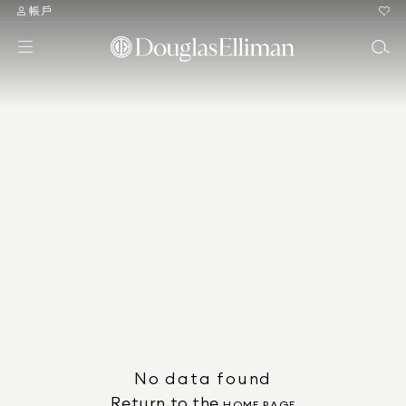
帳戶
No data found
Return to the
HOME PAGE