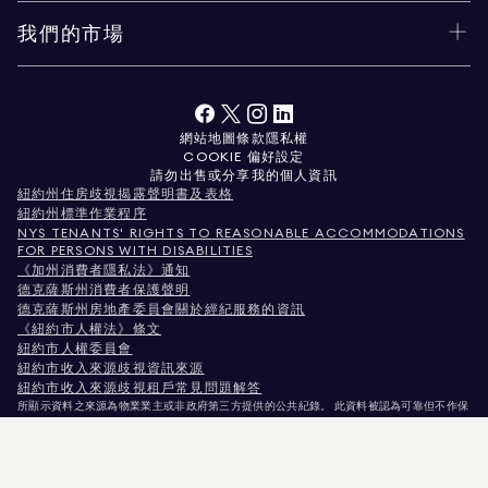
我們的市場
網站地圖
條款
隱私權
COOKIE 偏好設定
請勿出售或分享我的個人資訊
紐約州住房歧視揭露聲明書及表格
紐約州標準作業程序
NYS TENANTS' RIGHTS TO REASONABLE ACCOMMODATIONS
FOR PERSONS WITH DISABILITIES
《加州消費者隱私法》通知
德克薩斯州消費者保護聲明
德克薩斯州房地產委員會關於經紀服務的資訊
《紐約市人權法》條文
紐約市人權委員會
紐約市收入來源歧視資訊來源
紐約市收入來源歧視租戶常見問題解答
所顯示資料之來源為物業業主或非政府第三方提供的公共紀錄。 此資料被認為可靠但不作保
證。針對科羅拉多州使用者，非商業性物業資訊僅供您個人非商業用途使用。
紐約州紐約市麥迪遜大道575號，郵編10022。電話：
212.891.7000
© 2026 Douglas
Elliman房地產公司。平等就業機會提供者。 本文件所載資料僅供參考之用。雖相信此資訊
正確無誤，惟仍可能存在錯誤、遺漏、變更或撤回，恕不另行通知。 所有物業資訊（包括但