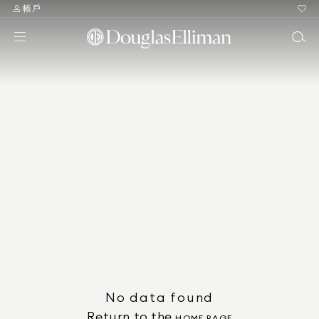
帳戶
No data found
Return to the
HOME PAGE