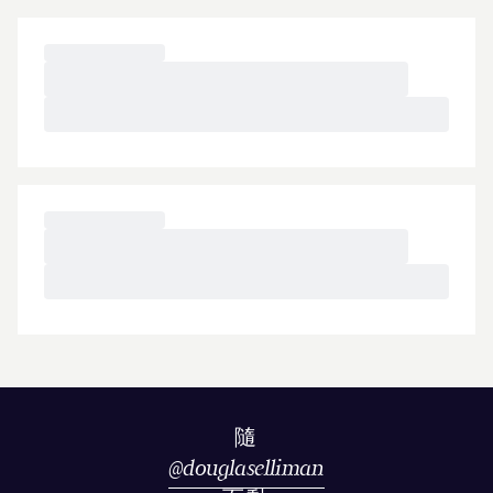
隨
@
douglaselliman