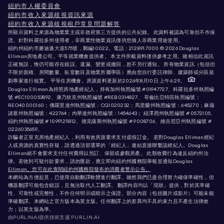
紐約市人權委員會
紐約市收入來源歧視資訊來源
紐約市收入來源歧視租戶常見問題解答
所顯示資料之來源為物業業主或非政府第三方提供的公共紀錄。 此資料被認為可靠但不作保
證。針對科羅拉多州使用者，非商業性物業資訊僅供您個人非商業用途使用。
紐約州紐約市麥迪遜大道575號，郵編10022。電話：
212.891.7000
© 2026 Douglas
Elliman房地產公司。平等就業機會提供者。 本文件所載資料僅供參考之用。雖相信此資訊
正確無誤，惟仍可能存在錯誤、遺漏、變更或撤回，恕不另行通知。 所有物業資訊（包括但
不限於面積、房間數量、臥室數目及物業所屬學區）應由您自行委託律師、建築師或分區規
劃專家進行核實。 平等住房機會。房源資料更新於2026年8月10日 上午6:29。
Douglas Elliman為持照房地產經紀人，持有加州執照編號 #01947727、科羅拉多州執照編
號 #EC100053892、康乃狄克州執照編號 #REB.0314827、 哥倫比亞特區執照編號：
REO40000160；佛羅里達州執照編號：CQ1020232；馬里蘭州執照編號：645270；麻薩
諸塞州執照編號：422764；內華達州執照編號：1454643； 紐澤西州執照編號 # 0572105、
紐約州執照編號 # 10991211812、德克薩斯州執照編號 # 9008706、維吉尼亞州執照編號 #
0226035659。
詐騙者正冒充房地產經紀人，利用有效房源要求支付虛假訂金。 若對Douglas Elliman經紀
人或房源的真實性存疑，請透過頂部選單的「經紀人」連結直接聯繫該經紀人。Douglas
Elliman絕不會要求支付任何費用以預訂、保留或參觀房產。 此類收費行為違反紐約州法
律。若收到可疑付款要求，請勿匯款，應立即向紐約州國務院舉報並通知Douglas
Elliman。您可在此查閱紐約州國務院發布的消費者警示公告。
本網站為方便起見，已使用自動翻譯軟體進行翻譯。雖然我們已盡合理努力確保準確性，但
機器翻譯可能包含錯誤，且無法取代人工翻譯。 翻譯內容均以「現狀」提供，對於其準確
性、可靠性或完整性，不作任何明示或暗示之保證。部分內容（包括圖片或影片）可能未能
準確翻譯。本網站之官方版本為英文版。任何翻譯上的差異均不具約束力且不產生法律效
力；以英文版為準。
由PURLIN.AI提供技術支援
PURLIN.AI