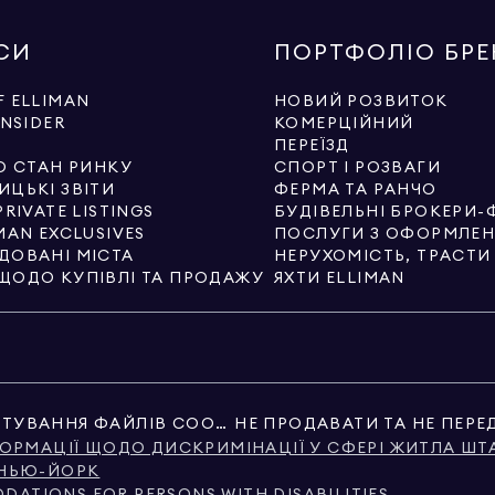
СИ
ПОРТФОЛІО БР
 ELLIMAN
НОВИЙ РОЗВИТОК
INSIDER
КОМЕРЦІЙНИЙ
И
ПЕРЕЇЗД
О СТАН РИНКУ
СПОРТ І РОЗВАГИ
ИЦЬКІ ЗВІТИ
ФЕРМА ТА РАНЧО
PRIVATE LISTINGS
БУДІВЕЛЬНІ БРОКЕРИ-
MAN EXCLUSIVES
ДОВАНІ МІСТА
НЕРУХОМІСТЬ, ТРАСТ
ЩОДО КУПІВЛІ ТА ПРОДАЖУ
ЯХТИ ELLIMAN
НАЛАШТУВАННЯ ФАЙЛІВ COOKIE
ОРМАЦІЇ ЩОДО ДИСКРИМІНАЦІЇ У СФЕРІ ЖИТЛА ШТ
 НЬЮ-ЙОРК