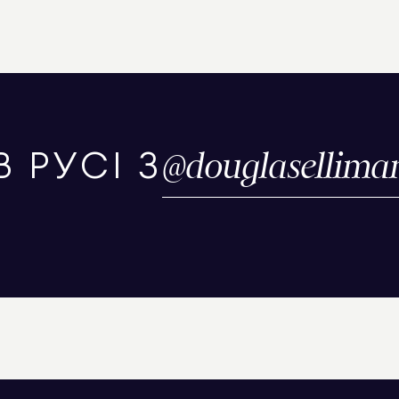
@
douglasellima
В РУСІ З