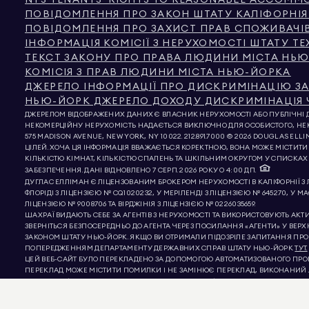
NYS TENANTS' RIGHTS TO REASONABLE ACCOMMOD
ПОВІДОМЛЕННЯ ПРО ЗАКОН ШТАТУ КАЛІФОРНІ
ПОВІДОМЛЕННЯ ПРО ЗАХИСТ ПРАВ СПОЖИВАЧІВ
ІНФОРМАЦІЯ КОМІСІЇ З НЕРУХОМОСТІ ШТАТУ Т
ТЕКСТ ЗАКОНУ ПРО ПРАВА ЛЮДИНИ МІСТА НЬ
КОМІСІЯ З ПРАВ ЛЮДИНИ МІСТА НЬЮ-ЙОРКА
ДЖЕРЕЛО ІНФОРМАЦІЇ ПРО ДИСКРИМІНАЦІЮ ЗА
НЬЮ-ЙОРК ДЖЕРЕЛО ДОХОДУ ДИСКРИМІНАЦІЯ Ч
ДЖЕРЕЛОМ ВІДОБРАЖЕНИХ ДАНИХ Є ВЛАСНИК НЕРУХОМОСТІ АБО ПУБЛІЧНІ ДА
НЕКОМЕРЦІЙНУ НЕРУХОМІСТЬ НАДАЄТЬСЯ ВИКЛЮЧНО ДЛЯ ОСОБИСТОГО, НЕ
575 MADISON AVENUE, NEW YORK, NY 10022.
212.891.7000
© 2026 DOUGLAS ELLI
ЦІЛЕЙ. ХОЧА ЦЯ ІНФОРМАЦІЯ ВВАЖАЄТЬСЯ КОРЕКТНОЮ, ВОНА МОЖЕ МІСТИТ
КІЛЬКІСТЮ КІМНАТ, КІЛЬКІСТЮ СПАЛЕНЬ ТА ШКІЛЬНИМ ОКРУГОМ У СПИСКАХ
ЗАБЕЗПЕЧЕННЯ. ДАНІ ВІДНОВЛЕНО 7 СЕРП. 2026 РОКУ О 4:00 ДП.
ДУГЛАС ЕЛЛІМАН Є ЛІЦЕНЗОВАНИМ БРОКЕРОМ НЕРУХОМОСТІ В КАЛІФОРНІЇ З ЛІЦ
ФЛОРІДІ З ЛІЦЕНЗІЄЮ № CQ1020232, У МЕРІЛЕНДІ З ЛІЦЕНЗІЄЮ № 645270, У МА
ЛІЦЕНЗІЄЮ № 9008706 ТА ВІРДЖІНІЯ З ЛІЦЕНЗІЄЮ № 0226035659.
ШАХРАЇ ВИДАЮТЬ СЕБЕ ЗА АГЕНТІВ З НЕРУХОМОСТІ ТА ВИКОРИСТОВУЮТЬ А
ЗВЕРНІТЬСЯ БЕЗПОСЕРЕДНЬО ДО АГЕНТА ЧЕРЕЗ ПОСИЛАННЯ «АГЕНТИ» У ВЕР
ЗАКОНОМ ШТАТУ НЬЮ-ЙОРК. ЯКЩО ВИ ОТРИМАЛИ ПІДОЗРІЛЕ ЗАПИТАННЯ ПРО
ПОПЕРЕДЖЕННЯМ ДЕПАРТАМЕНТУ ДЕРЖАВНИХ СПРАВ ШТАТУ НЬЮ-ЙОРК
ТУТ.
ЦЕЙ ВЕБ-САЙТ БУЛО ПЕРЕКЛАДЕНО ЗА ДОПОМОГОЮ АВТОМАТИЗОВАНОГО ПРОГ
ПЕРЕКЛАД МОЖЕ МІСТИТИ ПОМИЛКИ І НЕ ЗАМІНЮЄ ПЕРЕКЛАД, ВИКОНАНИЙ ЛЮ
МАТЕРІАЛИ (ВКЛЮЧНО З ЗОБРАЖЕННЯМИ АБО ВІДЕО) МОЖУТЬ БУТИ ПЕРЕКЛАДЕ
СИЛИ; ПЕРЕВАЖНУ СИЛУ МАЄ АНГЛІЙСЬКА ВЕРСІЯ.
ПІДТРИМКА:
PURLIN.AI