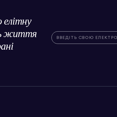
о елітну
ль життя
рані