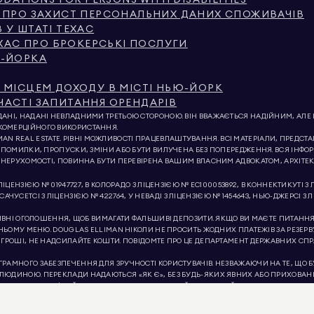
ATIONS FOR PERSONS WITH DISABILITIES
Я ПРО ЗАХИСТ ПЕРСОНАЛЬНИХ ДАНИХ СПОЖИВАЧІВ
 У ШТАТІ ТЕХАС
ЕХАС ПРО БРОКЕРСЬКІ ПОСЛУГИ
Ю-ЙОРКА
 МІСЦЕМ ДОХОДУ В МІСТІ НЬЮ-ЙОРК
АСТІ ЗАПИТАННЯ ОРЕНДАРІВ
НІ, НАДАНІ НЕВЛАДНИМИ ТРЕТЬОЮ СТОРОНОЮ. ВІН ВВАЖАЄТЬСЯ НАДІЙНИМ, АЛЕ НЕ
КОМЕРЦІЙНОГО ВИКОРИСТАННЯ.
MAN REAL ESTATE. РІВНІ МОЖЛИВОСТІ ПРАЦЕВЛАШТУВАННЯ. ВСІ МАТЕРІАЛИ, ПРЕДС
И ПОМИЛКИ, ПРОПУСКИ, ЗМІНИ АБО БУТИ ВИЛУЧЕНА БЕЗ ПОПЕРЕДЖЕННЯ. ВСЯ ІНФ
 НЕРУХОМОСТІ, ПОВИННА БУТИ ПЕРЕВІРЕНА ВАШИМ ВЛАСНИМ АДВОКАТОМ, АРХІТЕК
ЕНЗІЄЮ № 01947727, В КОЛОРАДО З ЛІЦЕНЗІЄЮ № EC100053892, В КОННЕКТИКУТІ З ЛІ
САЧУСЕТСІ З ЛІЦЕНЗІЄЮ № 422764, У НЕВАДІ З ЛІЦЕНЗІЄЮ № 1454643, НЬЮ-ДЖЕРСІ З Л
КТИВНІ ОГОЛОШЕННЯ, ЩОБ ВИМАГАТИ ФАЛЬШИВІ ДЕПОЗИТИ. ЯКЩО ВИ МАЄТЕ ПИТАНН
ХНЬОМУ МЕНЮ. DOUGLAS ELLIMAN НІКОЛИ НЕ ПРОСИТЬ ЖОДНИХ ПЛАТЕЖІВ ЗА РЕЗЕРВ
 ГРОШІ, НЕ НАДСИЛАЙТЕ КОШТИ. ПОВІДОМТЕ ПРО ЦЕ ДЕПАРТАМЕНТ ДЕРЖАВНИХ СПР
РАМНОГО ЗАБЕЗПЕЧЕННЯ ДЛЯ ЗРУЧНОСТІ КОРИСТУВАЧІВ. НЕЗВАЖАЮЧИ НА ТЕ, ЩО 
ДИНОЮ. ПЕРЕКЛАДИ НАДАЮТЬСЯ «ЯК Є», БЕЗ БУДЬ-ЯКИХ ЯВНИХ АБО ПРИХОВАНИХ 
НІ НЕТОЧНО. ОФІЦІЙНОЮ ВЕРСІЄЮ ЦЬОГО ВЕБ-САЙТУ Є АНГЛІЙСЬКА ВЕРСІЯ. БУДЬ-Я