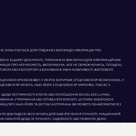
 ГАРАНТУЄТЬСЯ. ДЛЯ ГЛЯДАЧІВ З КОЛОРАДО ІНФОРМАЦІЯ ПРО
ТАВЛЕНІ В ЦЬОМУ ДОКУМЕНТІ, ПРИЗНАЧЕНІ ВИКЛЮЧНО ДЛЯ ІНФОРМАЦІЙНИХ
ОРМАЦІЯ ПРО НЕРУХОМІСТЬ, ВКЛЮЧАЮЧИ, АЛЕ НЕ ОБМЕЖУЮЧИСЬ, ПЛОЩЕЮ,
ТОРОМ АБО ЕКСПЕРТОМ ІЗ ЗОНУВАННЯ. РІВНІ МОЖЛИВОСТІ ЖИТЛОВОГО
ЦЕНЗІЄЮ № REB.0314827, У ОКРУЗІ КОЛУМБІЯ З ЛІЦЕНЗІЄЮ № REO40000160, У
ІЦЕНЗІЄЮ № 0572105, НЬЮ-ЙОРК З ЛІЦЕНЗІЄЮ № 10991211812, ТЕКСАС З
Я ЩОДО ЛЕГІТИМНОСТІ АГЕНТА АБО ОГОЛОШЕННЯ DOUGLAS ELLIMAN,
УВАННЯ, УТРИМАННЯ АБО ОГЛЯД НЕРУХОМОСТІ. ЦІ ПЛАТИ ЗАБОРОНЕНІ
АВ ШТАТУ НЬЮ-ЙОРК ТА ДУГЛАСА ЕЛЛІМАНА. ВИ МОЖЕТЕ ОЗНАЙОМИТИСЯ З
БУЛО ДОКЛАДЕНО ВСІХ ЗУСИЛЬ ДЛЯ ЗАБЕЗПЕЧЕННЯ ТОЧНОСТІ, МАШИННИЙ
ГАРАНТІЙ ЩОДО ЇХ ТОЧНОСТІ, НАДІЙНОСТІ АБО ПОВНОТИ. ДЕЯКІ
КІ РОЗБІЖНОСТІ В ПЕРЕКЛАДІ НЕ Є ОБОВ’ЯЗКОВИМИ ТА НЕ МАЮТЬ ЮРИДИЧНОЇ