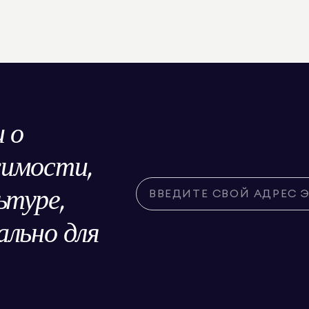
 о
жимости,
ьтуре,
льно для