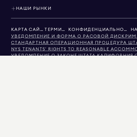
НАШИ РЫНКИ
КАРТА САЙТА
ТЕРМИНЫ
КОНФИДЕНЦИАЛЬНОСТЬ
УВЕДОМЛЕНИЕ И ФОРМА О РАСОВОЙ ДИСКРИМ
СТАНДАРТНАЯ ОПЕРАЦИОННАЯ ПРОЦЕДУРА ШТ
NYS TENANTS' RIGHTS TO REASONABLE ACCOMMOD
УВЕДОМЛЕНИЕ О ЗАКОНЕ ШТАТА КАЛИФОРНИЯ 
УВЕДОМЛЕНИЕ О ЗАЩИТЕ ПРАВ ПОТРЕБИТЕЛЕЙ 
ИНФОРМАЦИЯ КОМИССИИ ПО НЕДВИЖИМОСТИ Ш
ТЕКСТ ЗАКОНА О ПРАВАХ ЧЕЛОВЕКА ГОРОДА Н
КОМИССИЯ ПО ПРАВАМ ЧЕЛОВЕКА ГОРОДА НЬ
НЬЮ-ЙОРК ИСТОЧНИК ИНФОРМАЦИИ О ДИСКР
НЬЮ-ЙОРК ИСТОЧНИК ДОХОДА ДИСКРИМИНАЦИ
ИСТОЧНИКОМ ОТОБРАЖАЕМЫХ ДАННЫХ ЯВЛЯЕТСЯ ЛИБО ВЛАДЕЛЬЦЫ НЕДВИЖ
ДОСТОВЕРНОСТЬ НЕ ГАРАНТИРУЕТСЯ. ДЛЯ ЗРИТЕЛЕЙ ИЗ ШТАТА КОЛОРАДО
575 MADISON AVENUE, NEW YORK, NY 10022.
212.891.7000
© 2026 DOUGLAS ELL
ИНФОРМАЦИОННЫХ ЦЕЛЕЙ. НЕСМОТРЯ НА ТО, ЧТО ЭТА ИНФОРМАЦИЯ СЧИТАЕ
НЕДВИЖИМОСТИ, ВКЛЮЧАЯ, ПОМИМО ПРОЧЕГО, ПЛОЩАДЬ, КОЛИЧЕСТВО КОМ
ЭКСПЕРТОМ ПО ЗОНИРОВАНИЮ. РАВНЫЕ ВОЗМОЖНОСТИ В ОБЛАСТИ ЖИЛЬЯ. ДАНН
DOUGLAS ELLIMAN ЯВЛЯЕТСЯ ЛИЦЕНЗИРОВАННЫМ БРОКЕРОМ НЕДВИЖИМОСТИ В 
ЛИЦЕНЗИЕЙ № REO40000160, В ФЛОРИДЕ С ЛИЦЕНЗИЕЙ № CQ1020232, В МЭРИ