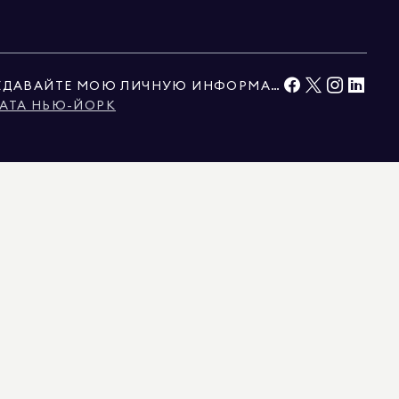
НЕ ПРОДАВАЙТЕ И НЕ ПЕРЕДАВАЙТЕ МОЮ ЛИЧНУЮ ИНФОРМАЦИЮ
АТА НЬЮ-ЙОРК
ЫМИ ТРЕТЬИМИ СТОРОНАМИ. ЭТИ ДАННЫЕ СЧИТАЮТСЯ НАДЕЖНЫМИ, НО ИХ
ЬНО ДЛЯ ЛИЧНОГО, НЕКОММЕРЧЕСКОГО ИСПОЛЬЗОВАНИЯ.
Ы, ПРЕДСТАВЛЕННЫЕ ЗДЕСЬ, ПРЕДНАЗНАЧЕНЫ ИСКЛЮЧИТЕЛЬНО ДЛЯ
БЫТЬ ОТЗВАНА БЕЗ ПРЕДВАРИТЕЛЬНОГО УВЕДОМЛЕНИЯ. ВСЯ ИНФОРМАЦИЯ О
ОЛЖНА БЫТЬ ПРОВЕРЕНА ВАШИМ АДВОКАТОМ, АРХИТЕКТОРОМ ИЛИ
, В КОННЕКТИКУТЕ С ЛИЦЕНЗИЕЙ № REB.0314827, В ОКРУГЕ КОЛУМБИЯ С
 С ЛИЦЕНЗИЕЙ № 1454643, НЬЮ-ДЖЕРСИ С ЛИЦЕНЗИЕЙ № 0572105, НЬЮ-