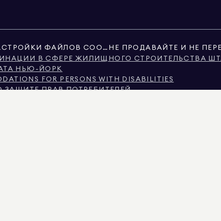
НАСТРОЙКИ ФАЙЛОВ COOKIE
ИНАЦИИ В СФЕРЕ ЖИЛИЩНОГО СТРОИТЕЛЬСТВА ШТ
АТА НЬЮ-ЙОРК
ATIONS FOR PERSONS WITH DISABILITIES
О ЗАЩИТЕ ПРАВ ПОТРЕБИТЕЛЕЙ
В ШТАТЕ ТЕХАС
ТАТА ТЕХАС О БРОКЕРСКИХ УСЛУГАХ
ЬЮ-ЙОРКА
Ю-ЙОРКА
ИМИНАЦИИ ПО ПРИЗНАКУ ДОХОДА
Я ЧАСТО ЗАДАВАЕМЫЕ ВОПРОСЫ АРЕНДАТОРОВ
ИМОСТИ, ЛИБО ОБЩЕСТВЕННЫЕ РЕЕСТРЫ, ПРЕДОСТАВЛЕННЫЕ НЕГОСУДАРСТВЕНН
 ИНФОРМАЦИЯ О НЕКОММЕРЧЕСКОЙ НЕДВИЖИМОСТИ ПРЕДОСТАВЛЯЕТСЯ ИСКЛЮЧИТЕЛ
IMAN REAL ESTATE. РАВНЫЕ ВОЗМОЖНОСТИ ПРИ ТРУДОУСТРОЙСТВЕ. ВСЕ МАТЕРИАЛ
ТСЯ ПРАВИЛЬНОЙ, ОНА МОЖЕТ СОДЕРЖАТЬ ОШИБКИ, УПУЩЕНИЯ, ИЗМЕНЕНИЯ ИЛИ 
НАТ, КОЛИЧЕСТВО СПАЛЬНЕЙ И ШКОЛЬНЫЙ ОКРУГ В СПИСКАХ НЕДВИЖИМОСТИ, Д
ЫЕ В СПИСКЕ ОБНОВЛЕНЫ 7 АВГ. 2026 ГОДА В 1:25 PM.
КАЛИФОРНИИ С ЛИЦЕНЗИЕЙ № 01947727, В КОЛОРАДО С ЛИЦЕНЗИЕЙ № EC100053892
ЛЕНДЕ С ЛИЦЕНЗИЕЙ № 645270, В МАССАЧУСЕТСЕ С ЛИЦЕНЗИЕЙ № 422764, В НЕВАДЕ