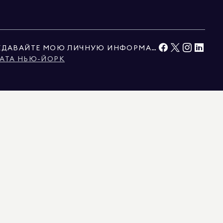
НЕ ПРОДАВАЙТЕ И НЕ ПЕРЕДАВАЙТЕ МОЮ ЛИЧНУЮ ИНФОРМАЦИЮ
АТА НЬЮ-ЙОРК
ЫМИ ТРЕТЬИМИ СТОРОНАМИ. ЭТИ ДАННЫЕ СЧИТАЮТСЯ НАДЕЖНЫМИ, НО ИХ
ЬНО ДЛЯ ЛИЧНОГО, НЕКОММЕРЧЕСКОГО ИСПОЛЬЗОВАНИЯ.
Ы, ПРЕДСТАВЛЕННЫЕ ЗДЕСЬ, ПРЕДНАЗНАЧЕНЫ ИСКЛЮЧИТЕЛЬНО ДЛЯ
БЫТЬ ОТЗВАНА БЕЗ ПРЕДВАРИТЕЛЬНОГО УВЕДОМЛЕНИЯ. ВСЯ ИНФОРМАЦИЯ О
ОЛЖНА БЫТЬ ПРОВЕРЕНА ВАШИМ АДВОКАТОМ, АРХИТЕКТОРОМ ИЛИ
, В КОННЕКТИКУТЕ С ЛИЦЕНЗИЕЙ № REB.0314827, В ОКРУГЕ КОЛУМБИЯ С
 С ЛИЦЕНЗИЕЙ № 1454643, НЬЮ-ДЖЕРСИ С ЛИЦЕНЗИЕЙ № 0572105, НЬЮ-