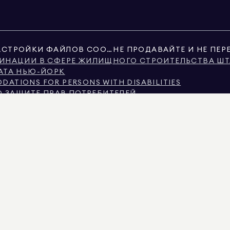
НАСТРОЙКИ ФАЙЛОВ COOKIE
ИНАЦИИ В СФЕРЕ ЖИЛИЩНОГО СТРОИТЕЛЬСТВА ШТ
АТА НЬЮ-ЙОРК
ATIONS FOR PERSONS WITH DISABILITIES
О ЗАЩИТЕ ПРАВ ПОТРЕБИТЕЛЕЙ
В ШТАТЕ ТЕХАС
ТАТА ТЕХАС О БРОКЕРСКИХ УСЛУГАХ
ЬЮ-ЙОРКА
Ю-ЙОРКА
ИМИНАЦИИ ПО ПРИЗНАКУ ДОХОДА
Я ЧАСТО ЗАДАВАЕМЫЕ ВОПРОСЫ АРЕНДАТОРОВ
ИМОСТИ, ЛИБО ОБЩЕСТВЕННЫЕ РЕЕСТРЫ, ПРЕДОСТАВЛЕННЫЕ НЕГОСУДАРСТВЕНН
 ИНФОРМАЦИЯ О НЕКОММЕРЧЕСКОЙ НЕДВИЖИМОСТИ ПРЕДОСТАВЛЯЕТСЯ ИСКЛЮЧИТЕЛ
IMAN REAL ESTATE. РАВНЫЕ ВОЗМОЖНОСТИ ПРИ ТРУДОУСТРОЙСТВЕ. ВСЕ МАТЕРИАЛ
ТСЯ ПРАВИЛЬНОЙ, ОНА МОЖЕТ СОДЕРЖАТЬ ОШИБКИ, УПУЩЕНИЯ, ИЗМЕНЕНИЯ ИЛИ 
НАТ, КОЛИЧЕСТВО СПАЛЬНЕЙ И ШКОЛЬНЫЙ ОКРУГ В СПИСКАХ НЕДВИЖИМОСТИ, Д
ЫЕ В СПИСКЕ ОБНОВЛЕНЫ 7 АВГ. 2026 ГОДА В 5:53 AM.
КАЛИФОРНИИ С ЛИЦЕНЗИЕЙ № 01947727, В КОЛОРАДО С ЛИЦЕНЗИЕЙ № EC100053892
ЛЕНДЕ С ЛИЦЕНЗИЕЙ № 645270, В МАССАЧУСЕТСЕ С ЛИЦЕНЗИЕЙ № 422764, В НЕВАДЕ