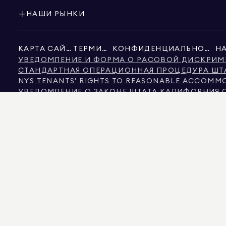
НАШИ РЫНКИ
КАРТА САЙТА
ТЕРМИНЫ
КОНФИДЕНЦИАЛЬНОСТЬ
УВЕДОМЛЕНИЕ И ФОРМА О РАСОВОЙ ДИСКРИМ
СТАНДАРТНАЯ ОПЕРАЦИОННАЯ ПРОЦЕДУРА ШТ
NYS TENANTS' RIGHTS TO REASONABLE ACCOMMOD
УВЕДОМЛЕНИЕ О ЗАКОНЕ ШТАТА КАЛИФОРНИЯ 
УВЕДОМЛЕНИЕ О ЗАЩИТЕ ПРАВ ПОТРЕБИТЕЛЕЙ 
ИНФОРМАЦИЯ КОМИССИИ ПО НЕДВИЖИМОСТИ Ш
ТЕКСТ ЗАКОНА О ПРАВАХ ЧЕЛОВЕКА ГОРОДА Н
КОМИССИЯ ПО ПРАВАМ ЧЕЛОВЕКА ГОРОДА НЬ
НЬЮ-ЙОРК ИСТОЧНИК ИНФОРМАЦИИ О ДИСКР
НЬЮ-ЙОРК ИСТОЧНИК ДОХОДА ДИСКРИМИНАЦИ
ИСТОЧНИКОМ ОТОБРАЖАЕМЫХ ДАННЫХ ЯВЛЯЕТСЯ ЛИБО ВЛАДЕЛЬЦЫ НЕДВИЖ
ДОСТОВЕРНОСТЬ НЕ ГАРАНТИРУЕТСЯ. ДЛЯ ЗРИТЕЛЕЙ ИЗ ШТАТА КОЛОРАДО
575 MADISON AVENUE, NEW YORK, NY 10022.
212.891.7000
© 2026 DOUGLAS ELL
ИНФОРМАЦИОННЫХ ЦЕЛЕЙ. НЕСМОТРЯ НА ТО, ЧТО ЭТА ИНФОРМАЦИЯ СЧИТАЕ
НЕДВИЖИМОСТИ, ВКЛЮЧАЯ, ПОМИМО ПРОЧЕГО, ПЛОЩАДЬ, КОЛИЧЕСТВО КОМ
ЭКСПЕРТОМ ПО ЗОНИРОВАНИЮ. РАВНЫЕ ВОЗМОЖНОСТИ В ОБЛАСТИ ЖИЛЬЯ. ДАНН
DOUGLAS ELLIMAN ЯВЛЯЕТСЯ ЛИЦЕНЗИРОВАННЫМ БРОКЕРОМ НЕДВИЖИМОСТИ В 
ЛИЦЕНЗИЕЙ № REO40000160, В ФЛОРИДЕ С ЛИЦЕНЗИЕЙ № CQ1020232, В МЭРИ