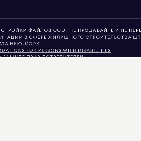
НАСТРОЙКИ ФАЙЛОВ COOKIE
ИНАЦИИ В СФЕРЕ ЖИЛИЩНОГО СТРОИТЕЛЬСТВА ШТ
АТА НЬЮ-ЙОРК
ATIONS FOR PERSONS WITH DISABILITIES
О ЗАЩИТЕ ПРАВ ПОТРЕБИТЕЛЕЙ
В ШТАТЕ ТЕХАС
ТАТА ТЕХАС О БРОКЕРСКИХ УСЛУГАХ
ЬЮ-ЙОРКА
Ю-ЙОРКА
ИМИНАЦИИ ПО ПРИЗНАКУ ДОХОДА
Я ЧАСТО ЗАДАВАЕМЫЕ ВОПРОСЫ АРЕНДАТОРОВ
ИМОСТИ, ЛИБО ОБЩЕСТВЕННЫЕ РЕЕСТРЫ, ПРЕДОСТАВЛЕННЫЕ НЕГОСУДАРСТВЕНН
 ИНФОРМАЦИЯ О НЕКОММЕРЧЕСКОЙ НЕДВИЖИМОСТИ ПРЕДОСТАВЛЯЕТСЯ ИСКЛЮЧИТЕЛ
IMAN REAL ESTATE. РАВНЫЕ ВОЗМОЖНОСТИ ПРИ ТРУДОУСТРОЙСТВЕ. ВСЕ МАТЕРИАЛ
ТСЯ ПРАВИЛЬНОЙ, ОНА МОЖЕТ СОДЕРЖАТЬ ОШИБКИ, УПУЩЕНИЯ, ИЗМЕНЕНИЯ ИЛИ 
НАТ, КОЛИЧЕСТВО СПАЛЬНЕЙ И ШКОЛЬНЫЙ ОКРУГ В СПИСКАХ НЕДВИЖИМОСТИ, Д
ЫЕ В СПИСКЕ ОБНОВЛЕНЫ 6 АВГ. 2026 ГОДА В 3:41 PM.
КАЛИФОРНИИ С ЛИЦЕНЗИЕЙ № 01947727, В КОЛОРАДО С ЛИЦЕНЗИЕЙ № EC100053892
ЛЕНДЕ С ЛИЦЕНЗИЕЙ № 645270, В МАССАЧУСЕТСЕ С ЛИЦЕНЗИЕЙ № 422764, В НЕВАДЕ