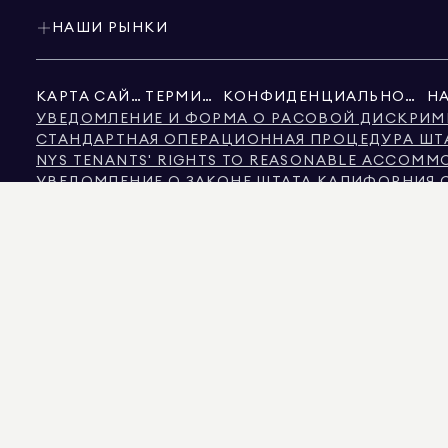
НАШИ РЫНКИ
КАРТА САЙТА
ТЕРМИНЫ
КОНФИДЕНЦИАЛЬНОСТЬ
УВЕДОМЛЕНИЕ И ФОРМА О РАСОВОЙ ДИСКРИМ
СТАНДАРТНАЯ ОПЕРАЦИОННАЯ ПРОЦЕДУРА ШТ
NYS TENANTS' RIGHTS TO REASONABLE ACCOMMOD
УВЕДОМЛЕНИЕ О ЗАКОНЕ ШТАТА КАЛИФОРНИЯ 
УВЕДОМЛЕНИЕ О ЗАЩИТЕ ПРАВ ПОТРЕБИТЕЛЕЙ 
ИНФОРМАЦИЯ КОМИССИИ ПО НЕДВИЖИМОСТИ Ш
ТЕКСТ ЗАКОНА О ПРАВАХ ЧЕЛОВЕКА ГОРОДА Н
КОМИССИЯ ПО ПРАВАМ ЧЕЛОВЕКА ГОРОДА НЬ
НЬЮ-ЙОРК ИСТОЧНИК ИНФОРМАЦИИ О ДИСКР
НЬЮ-ЙОРК ИСТОЧНИК ДОХОДА ДИСКРИМИНАЦИ
ИСТОЧНИКОМ ОТОБРАЖАЕМЫХ ДАННЫХ ЯВЛЯЕТСЯ ЛИБО ВЛАДЕЛЬЦЫ НЕДВИЖ
ДОСТОВЕРНОСТЬ НЕ ГАРАНТИРУЕТСЯ. ДЛЯ ЗРИТЕЛЕЙ ИЗ ШТАТА КОЛОРАДО
575 MADISON AVENUE, NEW YORK, NY 10022.
212.891.7000
© 2026 DOUGLAS ELL
ИНФОРМАЦИОННЫХ ЦЕЛЕЙ. НЕСМОТРЯ НА ТО, ЧТО ЭТА ИНФОРМАЦИЯ СЧИТАЕ
НЕДВИЖИМОСТИ, ВКЛЮЧАЯ, ПОМИМО ПРОЧЕГО, ПЛОЩАДЬ, КОЛИЧЕСТВО КОМ
ЭКСПЕРТОМ ПО ЗОНИРОВАНИЮ. РАВНЫЕ ВОЗМОЖНОСТИ В ОБЛАСТИ ЖИЛЬЯ. ДАНН
DOUGLAS ELLIMAN ЯВЛЯЕТСЯ ЛИЦЕНЗИРОВАННЫМ БРОКЕРОМ НЕДВИЖИМОСТИ В 
ЛИЦЕНЗИЕЙ № REO40000160, В ФЛОРИДЕ С ЛИЦЕНЗИЕЙ № CQ1020232, В МЭРИ