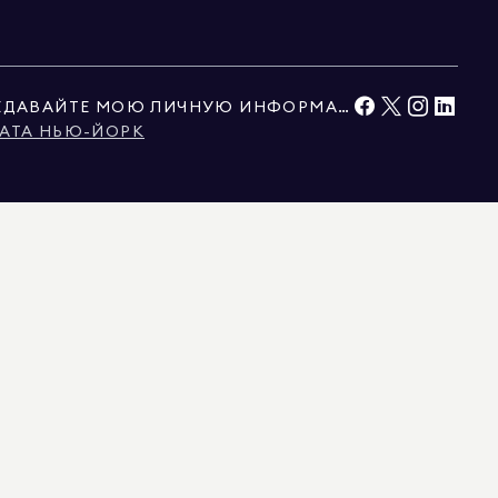
НЕ ПРОДАВАЙТЕ И НЕ ПЕРЕДАВАЙТЕ МОЮ ЛИЧНУЮ ИНФОРМАЦИЮ
АТА НЬЮ-ЙОРК
ЫМИ ТРЕТЬИМИ СТОРОНАМИ. ЭТИ ДАННЫЕ СЧИТАЮТСЯ НАДЕЖНЫМИ, НО ИХ
ЬНО ДЛЯ ЛИЧНОГО, НЕКОММЕРЧЕСКОГО ИСПОЛЬЗОВАНИЯ.
Ы, ПРЕДСТАВЛЕННЫЕ ЗДЕСЬ, ПРЕДНАЗНАЧЕНЫ ИСКЛЮЧИТЕЛЬНО ДЛЯ
БЫТЬ ОТЗВАНА БЕЗ ПРЕДВАРИТЕЛЬНОГО УВЕДОМЛЕНИЯ. ВСЯ ИНФОРМАЦИЯ О
ОЛЖНА БЫТЬ ПРОВЕРЕНА ВАШИМ АДВОКАТОМ, АРХИТЕКТОРОМ ИЛИ
, В КОННЕКТИКУТЕ С ЛИЦЕНЗИЕЙ № REB.0314827, В ОКРУГЕ КОЛУМБИЯ С
 С ЛИЦЕНЗИЕЙ № 1454643, НЬЮ-ДЖЕРСИ С ЛИЦЕНЗИЕЙ № 0572105, НЬЮ-