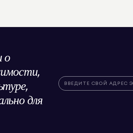
 о
жимости,
ьтуре,
льно для