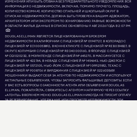
ИЗМЕНЕНИЯ ИЛИ БЫТЬ ОТЗВАНА БЕЗ ПРЕДВАРИТЕЛЬНОГО УВЕДОМЛЕНИЯ. ВСЯ
ИНФОРМАЦИЯ О НЕДВИЖИМОСТИ, ВКЛЮЧАЯ, ПОМИМО ПРОЧЕГО, ПЛОЩАДЬ,
КОЛИЧЕСТВО КОМНАТ, КОЛИЧЕСТВО СПАЛЬНЕЙ И ШКОЛЬНЫЙ ОКРУГ В
СПИСКАХ НЕДВИЖИМОСТИ, ДОЛЖНА БЫТЬ ПРОВЕРЕНА ВАШИМ АДВОКАТОМ,
АРХИТЕКТОРОМ ИЛИ ЭКСПЕРТОМ ПО ЗОНИРОВАНИЮ. РАВНЫЕ ВОЗМОЖНОСТИ
В ОБЛАСТИ ЖИЛЬЯ. ДАННЫЕ В СПИСКЕ ОБНОВЛЕНЫ 9 АВГ. 2026 ГОДА В 2:07 PM.
DOUGLAS ELLIMAN ЯВЛЯЕТСЯ ЛИЦЕНЗИРОВАННЫМ БРОКЕРОМ
НЕДВИЖИМОСТИ В КАЛИФОРНИИ С ЛИЦЕНЗИЕЙ № 01947727, В КОЛОРАДО С
ЛИЦЕНЗИЕЙ № EC100053892, В КОННЕКТИКУТЕ С ЛИЦЕНЗИЕЙ № REB.0314827, В
ОКРУГЕ КОЛУМБИЯ С ЛИЦЕНЗИЕЙ № REO40000160, В ФЛОРИДЕ С ЛИЦЕНЗИЕЙ
№ CQ1020232, В МЭРИЛЕНДЕ С ЛИЦЕНЗИЕЙ № 645270, В МАССАЧУСЕТСЕ С
ЛИЦЕНЗИЕЙ № 422764, В НЕВАДЕ С ЛИЦЕНЗИЕЙ № 1454643, НЬЮ-ДЖЕРСИ С
ЛИЦЕНЗИЕЙ № 0572105, НЬЮ-ЙОРК С ЛИЦЕНЗИЕЙ № 10991211812, ТЕХАС С
ЛИЦЕНЗИЕЙ № 9008706 И ВИРДЖИНИЯ С ЛИЦЕНЗИЕЙ № 0226035659.
МОШЕННИКИ ВЫДАЮТ СЕБЯ ЗА АГЕНТОВ ПО НЕДВИЖИМОСТИ И ИСПОЛЬЗУЮТ
АКТУАЛЬНЫЕ ОБЪЯВЛЕНИЯ, ЧТОБЫ ЗАПРОСИТЬ ФАЛЬШИВЫЕ ДЕПОЗИТЫ. ЕСЛИ
У ВАС ЕСТЬ ВОПРОСЫ О ЗАКОННОСТИ АГЕНТА ИЛИ ОБЪЯВЛЕНИЯ DOUGLAS
ELLIMAN, ПОЖАЛУЙСТА, СВЯЖИТЕСЬ С АГЕНТОМ НАПРЯМУЮ ЧЕРЕЗ ССЫЛКУ
«АГЕНТЫ» В ВЕРХНЕМ МЕНЮ. DOUGLAS ELLIMAN НИКОГДА НЕ ПРОСИТ ОПЛАТУ
ЗА РЕЗЕРВИРОВАНИЕ, УДЕРЖАНИЕ ИЛИ ПРОСМОТР НЕДВИЖИМОСТИ. ЭТИ
ПЛАТЕЖИ ЗАПРЕЩЕНЫ ЗАКОНОМ ШТАТА НЬЮ-ЙОРК. ЕСЛИ ВЫ ПОЛУЧИЛИ
ПОДОЗРИТЕЛЬНЫЙ ЗАПРОС НА ПЕРЕВОД ДЕНЕГ, НЕ ПЕРЕЧИСЛЯЙТЕ СРЕДСТВА.
СООБЩИТЕ ОБ ЭТОМ В ДЕПАРТАМЕНТ ГОСУДАРСТВЕННЫХ ДЕЛ ШТАТА НЬЮ-
ЙОРК И УВЕДОМИТЕ DOUGLAS ELLIMAN. ВЫ МОЖЕТЕ ОЗНАКОМИТЬСЯ С
ПРЕДУПРЕЖДЕНИЕМ ДЕПАРТАМЕНТА ГОСУДАРСТВЕННЫХ ДЕЛ ШТАТА НЬЮ-
ЙОРК
ЗДЕСЬ.
ДАННЫЙ ВЕБ-САЙТ БЫЛ ПЕРЕВЕДЁН С ПОМОЩЬЮ АВТОМАТИЗИРОВАННОГО