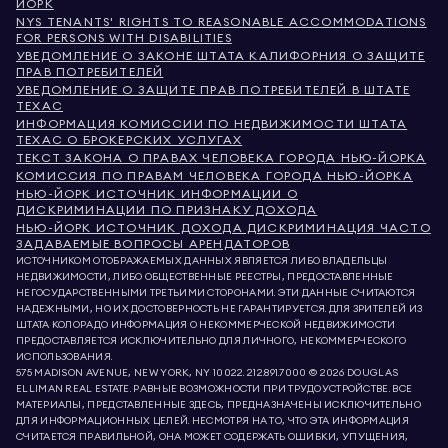
ЙОРК
NYS TENANTS' RIGHTS TO REASONABLE ACCOMMODATIONS
FOR PERSONS WITH DISABILITIES
УВЕДОМЛЕНИЕ О ЗАКОНЕ ШТАТА КАЛИФОРНИЯ О ЗАЩИТЕ
ПРАВ ПОТРЕБИТЕЛЕЙ
УВЕДОМЛЕНИЕ О ЗАЩИТЕ ПРАВ ПОТРЕБИТЕЛЕЙ В ШТАТЕ
ТЕХАС
ИНФОРМАЦИЯ КОМИССИИ ПО НЕДВИЖИМОСТИ ШТАТА
ТЕХАС О БРОКЕРСКИХ УСЛУГАХ
ТЕКСТ ЗАКОНА О ПРАВАХ ЧЕЛОВЕКА ГОРОДА НЬЮ-ЙОРКА
КОМИССИЯ ПО ПРАВАМ ЧЕЛОВЕКА ГОРОДА НЬЮ-ЙОРКА
НЬЮ-ЙОРК ИСТОЧНИК ИНФОРМАЦИИ О
ДИСКРИМИНАЦИИ ПО ПРИЗНАКУ ДОХОДА
НЬЮ-ЙОРК ИСТОЧНИК ДОХОДА ДИСКРИМИНАЦИЯ ЧАСТО
ЗАДАВАЕМЫЕ ВОПРОСЫ АРЕНДАТОРОВ
ИСТОЧНИКОМ ОТОБРАЖАЕМЫХ ДАННЫХ ЯВЛЯЕТСЯ ЛИБО ВЛАДЕЛЬЦЫ
НЕДВИЖИМОСТИ, ЛИБО ОБЩЕСТВЕННЫЕ РЕЕСТРЫ, ПРЕДОСТАВЛЕННЫЕ
НЕГОСУДАРСТВЕННЫМИ ТРЕТЬИМИ СТОРОНАМИ. ЭТИ ДАННЫЕ СЧИТАЮТСЯ
НАДЕЖНЫМИ, НО ИХ ДОСТОВЕРНОСТЬ НЕ ГАРАНТИРУЕТСЯ. ДЛЯ ЗРИТЕЛЕЙ ИЗ
ШТАТА КОЛОРАДО ИНФОРМАЦИЯ О НЕКОММЕРЧЕСКОЙ НЕДВИЖИМОСТИ
ПРЕДОСТАВЛЯЕТСЯ ИСКЛЮЧИТЕЛЬНО ДЛЯ ЛИЧНОГО, НЕКОММЕРЧЕСКОГО
ИСПОЛЬЗОВАНИЯ.
575 MADISON AVENUE, NEW YORK, NY 10022.
212.891.7000
© 2026 DOUGLAS
ELLIMAN REAL ESTATE. РАВНЫЕ ВОЗМОЖНОСТИ ПРИ ТРУДОУСТРОЙСТВЕ. ВСЕ
МАТЕРИАЛЫ, ПРЕДСТАВЛЕННЫЕ ЗДЕСЬ, ПРЕДНАЗНАЧЕНЫ ИСКЛЮЧИТЕЛЬНО
ДЛЯ ИНФОРМАЦИОННЫХ ЦЕЛЕЙ. НЕСМОТРЯ НА ТО, ЧТО ЭТА ИНФОРМАЦИЯ
СЧИТАЕТСЯ ПРАВИЛЬНОЙ, ОНА МОЖЕТ СОДЕРЖАТЬ ОШИБКИ, УПУЩЕНИЯ,