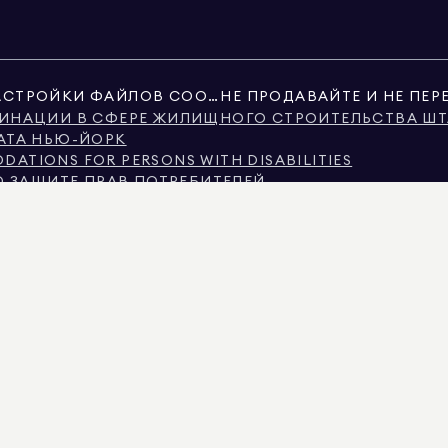
НАСТРОЙКИ ФАЙЛОВ COOKIE
ИНАЦИИ В СФЕРЕ ЖИЛИЩНОГО СТРОИТЕЛЬСТВА ШТ
АТА НЬЮ-ЙОРК
ATIONS FOR PERSONS WITH DISABILITIES
О ЗАЩИТЕ ПРАВ ПОТРЕБИТЕЛЕЙ
В ШТАТЕ ТЕХАС
ТАТА ТЕХАС О БРОКЕРСКИХ УСЛУГАХ
ЬЮ-ЙОРКА
Ю-ЙОРКА
ИМИНАЦИИ ПО ПРИЗНАКУ ДОХОДА
Я ЧАСТО ЗАДАВАЕМЫЕ ВОПРОСЫ АРЕНДАТОРОВ
ИМОСТИ, ЛИБО ОБЩЕСТВЕННЫЕ РЕЕСТРЫ, ПРЕДОСТАВЛЕННЫЕ НЕГОСУДАРСТВЕНН
 ИНФОРМАЦИЯ О НЕКОММЕРЧЕСКОЙ НЕДВИЖИМОСТИ ПРЕДОСТАВЛЯЕТСЯ ИСКЛЮЧИТЕЛ
IMAN REAL ESTATE. РАВНЫЕ ВОЗМОЖНОСТИ ПРИ ТРУДОУСТРОЙСТВЕ. ВСЕ МАТЕРИАЛ
ТСЯ ПРАВИЛЬНОЙ, ОНА МОЖЕТ СОДЕРЖАТЬ ОШИБКИ, УПУЩЕНИЯ, ИЗМЕНЕНИЯ ИЛИ 
НАТ, КОЛИЧЕСТВО СПАЛЬНЕЙ И ШКОЛЬНЫЙ ОКРУГ В СПИСКАХ НЕДВИЖИМОСТИ, Д
Е В СПИСКЕ ОБНОВЛЕНЫ 8 АВГ. 2026 ГОДА В 11:21 AM.
КАЛИФОРНИИ С ЛИЦЕНЗИЕЙ № 01947727, В КОЛОРАДО С ЛИЦЕНЗИЕЙ № EC100053892
ЛЕНДЕ С ЛИЦЕНЗИЕЙ № 645270, В МАССАЧУСЕТСЕ С ЛИЦЕНЗИЕЙ № 422764, В НЕВАДЕ