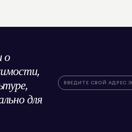
 о
жимости,
ьтуре,
льно для