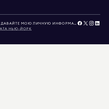
НЕ ПРОДАВАЙТЕ И НЕ ПЕРЕДАВАЙТЕ МОЮ ЛИЧНУЮ ИНФОРМАЦИЮ
АТА НЬЮ-ЙОРК
ЫМИ ТРЕТЬИМИ СТОРОНАМИ. ЭТИ ДАННЫЕ СЧИТАЮТСЯ НАДЕЖНЫМИ, НО ИХ
ЬНО ДЛЯ ЛИЧНОГО, НЕКОММЕРЧЕСКОГО ИСПОЛЬЗОВАНИЯ.
Ы, ПРЕДСТАВЛЕННЫЕ ЗДЕСЬ, ПРЕДНАЗНАЧЕНЫ ИСКЛЮЧИТЕЛЬНО ДЛЯ
БЫТЬ ОТЗВАНА БЕЗ ПРЕДВАРИТЕЛЬНОГО УВЕДОМЛЕНИЯ. ВСЯ ИНФОРМАЦИЯ О
ОЛЖНА БЫТЬ ПРОВЕРЕНА ВАШИМ АДВОКАТОМ, АРХИТЕКТОРОМ ИЛИ
, В КОННЕКТИКУТЕ С ЛИЦЕНЗИЕЙ № REB.0314827, В ОКРУГЕ КОЛУМБИЯ С
 С ЛИЦЕНЗИЕЙ № 1454643, НЬЮ-ДЖЕРСИ С ЛИЦЕНЗИЕЙ № 0572105, НЬЮ-