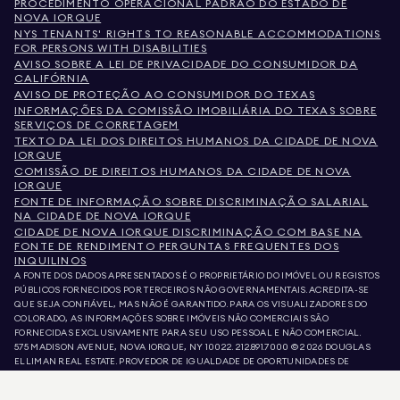
PROCEDIMENTO OPERACIONAL PADRÃO DO ESTADO DE
NOVA IORQUE
NYS TENANTS' RIGHTS TO REASONABLE ACCOMMODATIONS
FOR PERSONS WITH DISABILITIES
AVISO SOBRE A LEI DE PRIVACIDADE DO CONSUMIDOR DA
CALIFÓRNIA
AVISO DE PROTEÇÃO AO CONSUMIDOR DO TEXAS
INFORMAÇÕES DA COMISSÃO IMOBILIÁRIA DO TEXAS SOBRE
SERVIÇOS DE CORRETAGEM
TEXTO DA LEI DOS DIREITOS HUMANOS DA CIDADE DE NOVA
IORQUE
COMISSÃO DE DIREITOS HUMANOS DA CIDADE DE NOVA
IORQUE
FONTE DE INFORMAÇÃO SOBRE DISCRIMINAÇÃO SALARIAL
NA CIDADE DE NOVA IORQUE
CIDADE DE NOVA IORQUE DISCRIMINAÇÃO COM BASE NA
FONTE DE RENDIMENTO PERGUNTAS FREQUENTES DOS
INQUILINOS
A FONTE DOS DADOS APRESENTADOS É O PROPRIETÁRIO DO IMÓVEL OU REGISTOS
PÚBLICOS FORNECIDOS POR TERCEIROS NÃO GOVERNAMENTAIS. ACREDITA-SE
QUE SEJA CONFIÁVEL, MAS NÃO É GARANTIDO. PARA OS VISUALIZADORES DO
COLORADO, AS INFORMAÇÕES SOBRE IMÓVEIS NÃO COMERCIAIS SÃO
FORNECIDAS EXCLUSIVAMENTE PARA SEU USO PESSOAL E NÃO COMERCIAL.
575 MADISON AVENUE, NOVA IORQUE, NY 10022.
212.891.7000
© 2026 DOUGLAS
ELLIMAN REAL ESTATE. PROVEDOR DE IGUALDADE DE OPORTUNIDADES DE
EMPREGO. TODO O MATERIAL AQUI APRESENTADO TEM COMO OBJETIVO APENAS
INFORMAÇÃO. AINDA QUE ESTAS INFORMAÇÕES SEJAM CONSIDERADAS