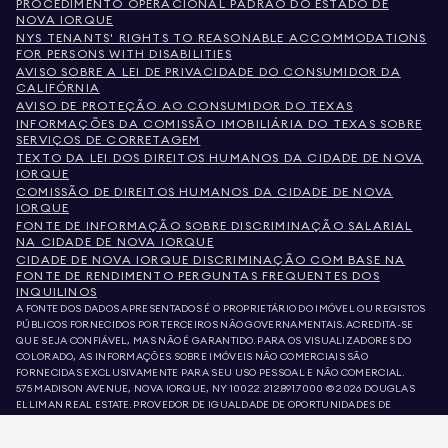
PROCEDIMENTO OPERACIONAL PADRÃO DO ESTADO DE
NOVA IORQUE
NYS TENANTS' RIGHTS TO REASONABLE ACCOMMODATIONS
FOR PERSONS WITH DISABILITIES
AVISO SOBRE A LEI DE PRIVACIDADE DO CONSUMIDOR DA
CALIFÓRNIA
AVISO DE PROTEÇÃO AO CONSUMIDOR DO TEXAS
INFORMAÇÕES DA COMISSÃO IMOBILIÁRIA DO TEXAS SOBRE
SERVIÇOS DE CORRETAGEM
TEXTO DA LEI DOS DIREITOS HUMANOS DA CIDADE DE NOVA
IORQUE
COMISSÃO DE DIREITOS HUMANOS DA CIDADE DE NOVA
IORQUE
FONTE DE INFORMAÇÃO SOBRE DISCRIMINAÇÃO SALARIAL
NA CIDADE DE NOVA IORQUE
CIDADE DE NOVA IORQUE DISCRIMINAÇÃO COM BASE NA
FONTE DE RENDIMENTO PERGUNTAS FREQUENTES DOS
INQUILINOS
A FONTE DOS DADOS APRESENTADOS É O PROPRIETÁRIO DO IMÓVEL OU REGISTOS
PÚBLICOS FORNECIDOS POR TERCEIROS NÃO GOVERNAMENTAIS. ACREDITA-SE
QUE SEJA CONFIÁVEL, MAS NÃO É GARANTIDO. PARA OS VISUALIZADORES DO
COLORADO, AS INFORMAÇÕES SOBRE IMÓVEIS NÃO COMERCIAIS SÃO
FORNECIDAS EXCLUSIVAMENTE PARA SEU USO PESSOAL E NÃO COMERCIAL.
575 MADISON AVENUE, NOVA IORQUE, NY 10022.
212.891.7000
© 2026 DOUGLAS
ELLIMAN REAL ESTATE. PROVEDOR DE IGUALDADE DE OPORTUNIDADES DE
EMPREGO. TODO O MATERIAL AQUI APRESENTADO TEM COMO OBJETIVO APENAS
INFORMAÇÃO. AINDA QUE ESTAS INFORMAÇÕES SEJAM CONSIDERADAS