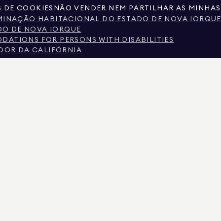
S DE COOKIES
NÃO VENDER NEM PARTILHAR AS MINHAS
IMINAÇÃO HABITACIONAL DO ESTADO DE NOVA IORQU
O DE NOVA IORQUE
ATIONS FOR PERSONS WITH DISABILITIES
IDOR DA CALIFÓRNIA
XAS SOBRE SERVIÇOS DE CORRETAGEM
E DE NOVA IORQUE
 NOVA IORQUE
ALARIAL NA CIDADE DE NOVA IORQUE
ASE NA FONTE DE RENDIMENTO PERGUNTAS FREQUENT
S PÚBLICOS FORNECIDOS POR TERCEIROS NÃO GOVERNAMENTAIS. ACREDITA-SE QUE SEJ
AMENTE PARA SEU USO PESSOAL E NÃO COMERCIAL.
LIMAN REAL ESTATE. PROVEDOR DE IGUALDADE DE OPORTUNIDADES DE EMPREGO. TOD
UJEITAS A ERROS, OMISSÕES, ALTERAÇÕES OU RETIRADA SEM AVISO PRÉVIO. TODAS AS
AS DE IMÓVEIS, DEVEM SER VERIFICADAS PELO SEU ADVOGADO, ARQUITETO OU ESPEC
 A LICENÇA N.º 01947727, NO COLORADO COM A LICENÇA N.º EC100053892, EM CONNECT
YLAND COM A LICENÇA N.º 645270, EM MASSACHUSETTS COM A LICENÇA N.º 422764, EM 
IRGÍNIA COM LICENÇA N.º 0226035659.
S ATIVOS PARA SOLICITAR DEPÓSITOS FALSOS. SE TIVER ALGUMA DÚVIDA SOBRE A LE
SUPERIOR. A DOUGLAS ELLIMAN NUNCA SOLICITARÁ QUALQUER PAGAMENTO PARA RESER
VIE FUNDOS. DENUNCIE AO DEPARTAMENTO DE ESTADO DE NOVA IORQUE E NOTIFIQUE A