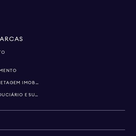
MARCAS
TO
IMENTO
ESPECIALISTAS EM CORRETAGEM IMOBILIÁRIA
PATRIMÓNIO, FUNDO FIDUCIÁRIO E SUCESSÕES