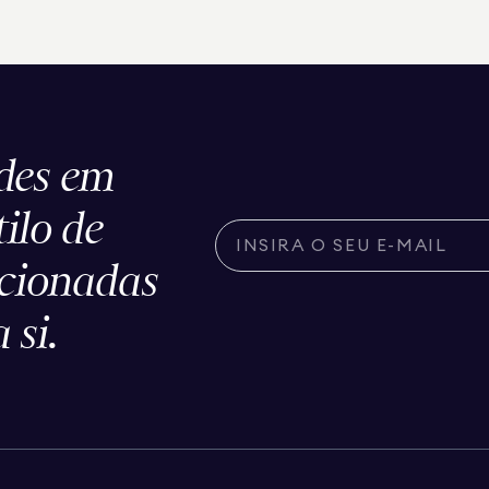
des em
tilo de
ecionadas
 si.