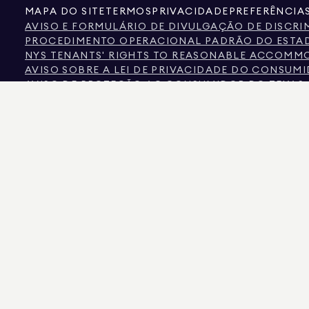
MAPA DO SITE
TERMOS
PRIVACIDADE
PREFERÊNCIA
AVISO E FORMULÁRIO DE DIVULGAÇÃO DE DISCR
PROCEDIMENTO OPERACIONAL PADRÃO DO ESTAD
NYS TENANTS' RIGHTS TO REASONABLE ACCOMMOD
AVISO SOBRE A LEI DE PRIVACIDADE DO CONSUM
AVISO DE PROTEÇÃO AO CONSUMIDOR DO TEXAS
INFORMAÇÕES DA COMISSÃO IMOBILIÁRIA DO TE
TEXTO DA LEI DOS DIREITOS HUMANOS DA CIDAD
COMISSÃO DE DIREITOS HUMANOS DA CIDADE DE
FONTE DE INFORMAÇÃO SOBRE DISCRIMINAÇÃO S
CIDADE DE NOVA IORQUE DISCRIMINAÇÃO COM B
A FONTE DOS DADOS APRESENTADOS É O PROPRIETÁRIO DO IMÓVEL OU REGISTO
AS INFORMAÇÕES SOBRE IMÓVEIS NÃO COMERCIAIS SÃO FORNECIDAS EXCLUSIV
575 MADISON AVENUE, NOVA IORQUE, NY 10022.
212.891.7000
© 2026 DOUGLAS EL
AINDA QUE ESTAS INFORMAÇÕES SEJAM CONSIDERADAS CORRETAS, ELAS ESTÃO S
NÚMERO DE CÂMARAS, O NÚMERO DE QUARTOS E O DISTRITO ESCOLAR NAS LIST
DA LISTA ATUALIZADOS EM 7/08 2026 ÀS 10:07 DA TARDE.
DOUGLAS ELLIMAN É UM CORRETOR IMOBILIÁRIO LICENCIADO NA CALIFÓRNIA COM
LICENÇA N.º REO40000160, NA FLÓRIDA COM A LICENÇA N.º CQ1020232, EM MAR
NOVA IORQUE COM LICENÇA N.º 10991211812, TEXAS COM LICENÇA N.º 9008706 E V
GOLPISTAS ESTÃO SE PASSANDO POR AGENTES IMOBILIÁRIOS E USANDO ANÚNCIO
CONTATO DIRETAMENTE COM O AGENTE ATRAVÉS DO LINK «AGENTES» NO MENU 
LEI DE NOVA IORQUE. SE RECEBER UM PEDIDO SUSPEITO DE DINHEIRO, NÃO EN
ESTADO DE NOVA IORQUE
AQUI.