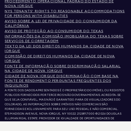
PROCEDIMENTO OPERACIONAL PADRÃO DO ESTADO DE
NOVA IORQUE
NYS TENANTS' RIGHTS TO REASONABLE ACCOMMODATIONS
FOR PERSONS WITH DISABILITIES
AVISO SOBRE A LEI DE PRIVACIDADE DO CONSUMIDOR DA
CALIFÓRNIA
AVISO DE PROTEÇÃO AO CONSUMIDOR DO TEXAS
INFORMAÇÕES DA COMISSÃO IMOBILIÁRIA DO TEXAS SOBRE
SERVIÇOS DE CORRETAGEM
TEXTO DA LEI DOS DIREITOS HUMANOS DA CIDADE DE NOVA
IORQUE
COMISSÃO DE DIREITOS HUMANOS DA CIDADE DE NOVA
IORQUE
FONTE DE INFORMAÇÃO SOBRE DISCRIMINAÇÃO SALARIAL
NA CIDADE DE NOVA IORQUE
CIDADE DE NOVA IORQUE DISCRIMINAÇÃO COM BASE NA
FONTE DE RENDIMENTO PERGUNTAS FREQUENTES DOS
INQUILINOS
A FONTE DOS DADOS APRESENTADOS É O PROPRIETÁRIO DO IMÓVEL OU REGISTOS
PÚBLICOS FORNECIDOS POR TERCEIROS NÃO GOVERNAMENTAIS. ACREDITA-SE
QUE SEJA CONFIÁVEL, MAS NÃO É GARANTIDO. PARA OS VISUALIZADORES DO
COLORADO, AS INFORMAÇÕES SOBRE IMÓVEIS NÃO COMERCIAIS SÃO
FORNECIDAS EXCLUSIVAMENTE PARA SEU USO PESSOAL E NÃO COMERCIAL.
575 MADISON AVENUE, NOVA IORQUE, NY 10022.
212.891.7000
© 2026 DOUGLAS
ELLIMAN REAL ESTATE. PROVEDOR DE IGUALDADE DE OPORTUNIDADES DE
EMPREGO. TODO O MATERIAL AQUI APRESENTADO TEM COMO OBJETIVO APENAS
INFORMAÇÃO. AINDA QUE ESTAS INFORMAÇÕES SEJAM CONSIDERADAS