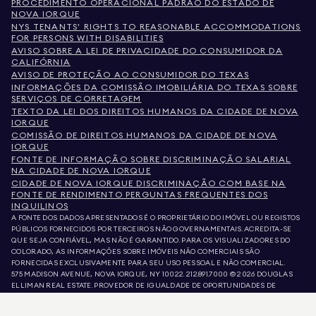
PROCEDIMENTO OPERACIONAL PADRÃO DO ESTADO DE
NOVA IORQUE
NYS TENANTS' RIGHTS TO REASONABLE ACCOMMODATIONS
FOR PERSONS WITH DISABILITIES
AVISO SOBRE A LEI DE PRIVACIDADE DO CONSUMIDOR DA
CALIFÓRNIA
AVISO DE PROTEÇÃO AO CONSUMIDOR DO TEXAS
INFORMAÇÕES DA COMISSÃO IMOBILIÁRIA DO TEXAS SOBRE
SERVIÇOS DE CORRETAGEM
TEXTO DA LEI DOS DIREITOS HUMANOS DA CIDADE DE NOVA
IORQUE
COMISSÃO DE DIREITOS HUMANOS DA CIDADE DE NOVA
IORQUE
FONTE DE INFORMAÇÃO SOBRE DISCRIMINAÇÃO SALARIAL
NA CIDADE DE NOVA IORQUE
CIDADE DE NOVA IORQUE DISCRIMINAÇÃO COM BASE NA
FONTE DE RENDIMENTO PERGUNTAS FREQUENTES DOS
INQUILINOS
A FONTE DOS DADOS APRESENTADOS É O PROPRIETÁRIO DO IMÓVEL OU REGISTOS
PÚBLICOS FORNECIDOS POR TERCEIROS NÃO GOVERNAMENTAIS. ACREDITA-SE
QUE SEJA CONFIÁVEL, MAS NÃO É GARANTIDO. PARA OS VISUALIZADORES DO
COLORADO, AS INFORMAÇÕES SOBRE IMÓVEIS NÃO COMERCIAIS SÃO
FORNECIDAS EXCLUSIVAMENTE PARA SEU USO PESSOAL E NÃO COMERCIAL.
575 MADISON AVENUE, NOVA IORQUE, NY 10022.
212.891.7000
© 2026 DOUGLAS
ELLIMAN REAL ESTATE. PROVEDOR DE IGUALDADE DE OPORTUNIDADES DE
EMPREGO. TODO O MATERIAL AQUI APRESENTADO TEM COMO OBJETIVO APENAS
INFORMAÇÃO. AINDA QUE ESTAS INFORMAÇÕES SEJAM CONSIDERADAS