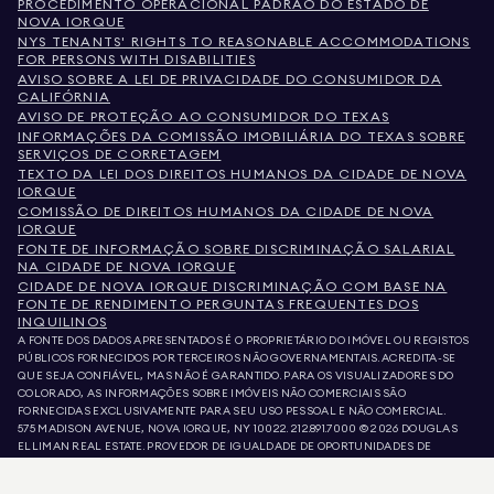
PROCEDIMENTO OPERACIONAL PADRÃO DO ESTADO DE
NOVA IORQUE
NYS TENANTS' RIGHTS TO REASONABLE ACCOMMODATIONS
FOR PERSONS WITH DISABILITIES
AVISO SOBRE A LEI DE PRIVACIDADE DO CONSUMIDOR DA
CALIFÓRNIA
AVISO DE PROTEÇÃO AO CONSUMIDOR DO TEXAS
INFORMAÇÕES DA COMISSÃO IMOBILIÁRIA DO TEXAS SOBRE
SERVIÇOS DE CORRETAGEM
TEXTO DA LEI DOS DIREITOS HUMANOS DA CIDADE DE NOVA
IORQUE
COMISSÃO DE DIREITOS HUMANOS DA CIDADE DE NOVA
IORQUE
FONTE DE INFORMAÇÃO SOBRE DISCRIMINAÇÃO SALARIAL
NA CIDADE DE NOVA IORQUE
CIDADE DE NOVA IORQUE DISCRIMINAÇÃO COM BASE NA
FONTE DE RENDIMENTO PERGUNTAS FREQUENTES DOS
INQUILINOS
A FONTE DOS DADOS APRESENTADOS É O PROPRIETÁRIO DO IMÓVEL OU REGISTOS
PÚBLICOS FORNECIDOS POR TERCEIROS NÃO GOVERNAMENTAIS. ACREDITA-SE
QUE SEJA CONFIÁVEL, MAS NÃO É GARANTIDO. PARA OS VISUALIZADORES DO
COLORADO, AS INFORMAÇÕES SOBRE IMÓVEIS NÃO COMERCIAIS SÃO
FORNECIDAS EXCLUSIVAMENTE PARA SEU USO PESSOAL E NÃO COMERCIAL.
575 MADISON AVENUE, NOVA IORQUE, NY 10022.
212.891.7000
© 2026 DOUGLAS
ELLIMAN REAL ESTATE. PROVEDOR DE IGUALDADE DE OPORTUNIDADES DE
EMPREGO. TODO O MATERIAL AQUI APRESENTADO TEM COMO OBJETIVO APENAS
INFORMAÇÃO. AINDA QUE ESTAS INFORMAÇÕES SEJAM CONSIDERADAS