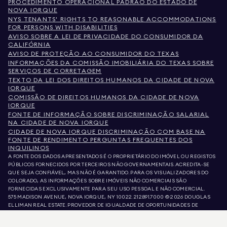
PROCEDIMENTO OPERACIONAL PADRÃO DO ESTADO DE
NOVA IORQUE
NYS TENANTS' RIGHTS TO REASONABLE ACCOMMODATIONS
FOR PERSONS WITH DISABILITIES
AVISO SOBRE A LEI DE PRIVACIDADE DO CONSUMIDOR DA
CALIFÓRNIA
AVISO DE PROTEÇÃO AO CONSUMIDOR DO TEXAS
INFORMAÇÕES DA COMISSÃO IMOBILIÁRIA DO TEXAS SOBRE
SERVIÇOS DE CORRETAGEM
TEXTO DA LEI DOS DIREITOS HUMANOS DA CIDADE DE NOVA
IORQUE
COMISSÃO DE DIREITOS HUMANOS DA CIDADE DE NOVA
IORQUE
FONTE DE INFORMAÇÃO SOBRE DISCRIMINAÇÃO SALARIAL
NA CIDADE DE NOVA IORQUE
CIDADE DE NOVA IORQUE DISCRIMINAÇÃO COM BASE NA
FONTE DE RENDIMENTO PERGUNTAS FREQUENTES DOS
INQUILINOS
A FONTE DOS DADOS APRESENTADOS É O PROPRIETÁRIO DO IMÓVEL OU REGISTOS
PÚBLICOS FORNECIDOS POR TERCEIROS NÃO GOVERNAMENTAIS. ACREDITA-SE
QUE SEJA CONFIÁVEL, MAS NÃO É GARANTIDO. PARA OS VISUALIZADORES DO
COLORADO, AS INFORMAÇÕES SOBRE IMÓVEIS NÃO COMERCIAIS SÃO
FORNECIDAS EXCLUSIVAMENTE PARA SEU USO PESSOAL E NÃO COMERCIAL.
575 MADISON AVENUE, NOVA IORQUE, NY 10022.
212.891.7000
© 2026 DOUGLAS
ELLIMAN REAL ESTATE. PROVEDOR DE IGUALDADE DE OPORTUNIDADES DE
EMPREGO. TODO O MATERIAL AQUI APRESENTADO TEM COMO OBJETIVO APENAS
INFORMAÇÃO. AINDA QUE ESTAS INFORMAÇÕES SEJAM CONSIDERADAS