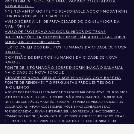
PROCEDIMENTO OPERACIONAL PADRÃO DO ESTADO DE
NOVA IORQUE
NYS TENANTS' RIGHTS TO REASONABLE ACCOMMODATIONS
FOR PERSONS WITH DISABILITIES
AVISO SOBRE A LEI DE PRIVACIDADE DO CONSUMIDOR DA
CALIFÓRNIA
AVISO DE PROTEÇÃO AO CONSUMIDOR DO TEXAS
INFORMAÇÕES DA COMISSÃO IMOBILIÁRIA DO TEXAS SOBRE
SERVIÇOS DE CORRETAGEM
TEXTO DA LEI DOS DIREITOS HUMANOS DA CIDADE DE NOVA
IORQUE
COMISSÃO DE DIREITOS HUMANOS DA CIDADE DE NOVA
IORQUE
FONTE DE INFORMAÇÃO SOBRE DISCRIMINAÇÃO SALARIAL
NA CIDADE DE NOVA IORQUE
CIDADE DE NOVA IORQUE DISCRIMINAÇÃO COM BASE NA
FONTE DE RENDIMENTO PERGUNTAS FREQUENTES DOS
INQUILINOS
A FONTE DOS DADOS APRESENTADOS É O PROPRIETÁRIO DO IMÓVEL OU REGISTOS
PÚBLICOS FORNECIDOS POR TERCEIROS NÃO GOVERNAMENTAIS. ACREDITA-SE
QUE SEJA CONFIÁVEL, MAS NÃO É GARANTIDO. PARA OS VISUALIZADORES DO
COLORADO, AS INFORMAÇÕES SOBRE IMÓVEIS NÃO COMERCIAIS SÃO
FORNECIDAS EXCLUSIVAMENTE PARA SEU USO PESSOAL E NÃO COMERCIAL.
575 MADISON AVENUE, NOVA IORQUE, NY 10022.
212.891.7000
© 2026 DOUGLAS
ELLIMAN REAL ESTATE. PROVEDOR DE IGUALDADE DE OPORTUNIDADES DE
EMPREGO. TODO O MATERIAL AQUI APRESENTADO TEM COMO OBJETIVO APENAS
INFORMAÇÃO. AINDA QUE ESTAS INFORMAÇÕES SEJAM CONSIDERADAS