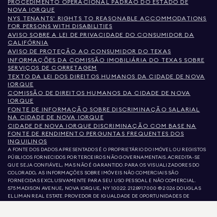
PROCEDIMENTO OPERACIONAL PADRÃO DO ESTADO DE
NOVA IORQUE
NYS TENANTS' RIGHTS TO REASONABLE ACCOMMODATIONS
FOR PERSONS WITH DISABILITIES
AVISO SOBRE A LEI DE PRIVACIDADE DO CONSUMIDOR DA
CALIFÓRNIA
AVISO DE PROTEÇÃO AO CONSUMIDOR DO TEXAS
INFORMAÇÕES DA COMISSÃO IMOBILIÁRIA DO TEXAS SOBRE
SERVIÇOS DE CORRETAGEM
TEXTO DA LEI DOS DIREITOS HUMANOS DA CIDADE DE NOVA
IORQUE
COMISSÃO DE DIREITOS HUMANOS DA CIDADE DE NOVA
IORQUE
FONTE DE INFORMAÇÃO SOBRE DISCRIMINAÇÃO SALARIAL
NA CIDADE DE NOVA IORQUE
CIDADE DE NOVA IORQUE DISCRIMINAÇÃO COM BASE NA
FONTE DE RENDIMENTO PERGUNTAS FREQUENTES DOS
INQUILINOS
A FONTE DOS DADOS APRESENTADOS É O PROPRIETÁRIO DO IMÓVEL OU REGISTOS
PÚBLICOS FORNECIDOS POR TERCEIROS NÃO GOVERNAMENTAIS. ACREDITA-SE
QUE SEJA CONFIÁVEL, MAS NÃO É GARANTIDO. PARA OS VISUALIZADORES DO
COLORADO, AS INFORMAÇÕES SOBRE IMÓVEIS NÃO COMERCIAIS SÃO
FORNECIDAS EXCLUSIVAMENTE PARA SEU USO PESSOAL E NÃO COMERCIAL.
575 MADISON AVENUE, NOVA IORQUE, NY 10022.
212.891.7000
© 2026 DOUGLAS
ELLIMAN REAL ESTATE. PROVEDOR DE IGUALDADE DE OPORTUNIDADES DE
EMPREGO. TODO O MATERIAL AQUI APRESENTADO TEM COMO OBJETIVO APENAS
INFORMAÇÃO. AINDA QUE ESTAS INFORMAÇÕES SEJAM CONSIDERADAS