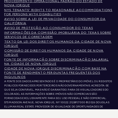
PROCEDIMENTO OPERACIONAL PADRÃO DO ESTADO DE
NOVA IORQUE
NYS TENANTS' RIGHTS TO REASONABLE ACCOMMODATIONS
FOR PERSONS WITH DISABILITIES
AVISO SOBRE A LEI DE PRIVACIDADE DO CONSUMIDOR DA
CALIFÓRNIA
AVISO DE PROTEÇÃO AO CONSUMIDOR DO TEXAS
INFORMAÇÕES DA COMISSÃO IMOBILIÁRIA DO TEXAS SOBRE
SERVIÇOS DE CORRETAGEM
TEXTO DA LEI DOS DIREITOS HUMANOS DA CIDADE DE NOVA
IORQUE
COMISSÃO DE DIREITOS HUMANOS DA CIDADE DE NOVA
IORQUE
FONTE DE INFORMAÇÃO SOBRE DISCRIMINAÇÃO SALARIAL
NA CIDADE DE NOVA IORQUE
CIDADE DE NOVA IORQUE DISCRIMINAÇÃO COM BASE NA
FONTE DE RENDIMENTO PERGUNTAS FREQUENTES DOS
INQUILINOS
A FONTE DOS DADOS APRESENTADOS É O PROPRIETÁRIO DO IMÓVEL OU REGISTOS
PÚBLICOS FORNECIDOS POR TERCEIROS NÃO GOVERNAMENTAIS. ACREDITA-SE
QUE SEJA CONFIÁVEL, MAS NÃO É GARANTIDO. PARA OS VISUALIZADORES DO
COLORADO, AS INFORMAÇÕES SOBRE IMÓVEIS NÃO COMERCIAIS SÃO
FORNECIDAS EXCLUSIVAMENTE PARA SEU USO PESSOAL E NÃO COMERCIAL.
575 MADISON AVENUE, NOVA IORQUE, NY 10022.
212.891.7000
© 2026 DOUGLAS
ELLIMAN REAL ESTATE. PROVEDOR DE IGUALDADE DE OPORTUNIDADES DE
EMPREGO. TODO O MATERIAL AQUI APRESENTADO TEM COMO OBJETIVO APENAS
INFORMAÇÃO. AINDA QUE ESTAS INFORMAÇÕES SEJAM CONSIDERADAS