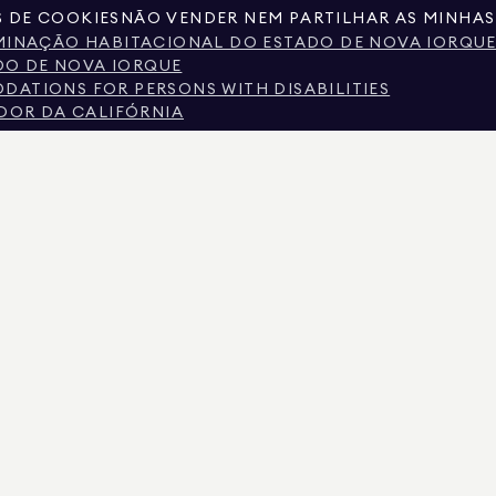
S DE COOKIES
NÃO VENDER NEM PARTILHAR AS MINHAS
IMINAÇÃO HABITACIONAL DO ESTADO DE NOVA IORQU
O DE NOVA IORQUE
ATIONS FOR PERSONS WITH DISABILITIES
IDOR DA CALIFÓRNIA
XAS SOBRE SERVIÇOS DE CORRETAGEM
E DE NOVA IORQUE
 NOVA IORQUE
ALARIAL NA CIDADE DE NOVA IORQUE
ASE NA FONTE DE RENDIMENTO PERGUNTAS FREQUENT
S PÚBLICOS FORNECIDOS POR TERCEIROS NÃO GOVERNAMENTAIS. ACREDITA-SE QUE SEJ
AMENTE PARA SEU USO PESSOAL E NÃO COMERCIAL.
LIMAN REAL ESTATE. PROVEDOR DE IGUALDADE DE OPORTUNIDADES DE EMPREGO. TOD
UJEITAS A ERROS, OMISSÕES, ALTERAÇÕES OU RETIRADA SEM AVISO PRÉVIO. TODAS AS
AS DE IMÓVEIS, DEVEM SER VERIFICADAS PELO SEU ADVOGADO, ARQUITETO OU ESPEC
 A LICENÇA N.º 01947727, NO COLORADO COM A LICENÇA N.º EC100053892, EM CONNECT
YLAND COM A LICENÇA N.º 645270, EM MASSACHUSETTS COM A LICENÇA N.º 422764, EM 
IRGÍNIA COM LICENÇA N.º 0226035659.
S ATIVOS PARA SOLICITAR DEPÓSITOS FALSOS. SE TIVER ALGUMA DÚVIDA SOBRE A LE
SUPERIOR. A DOUGLAS ELLIMAN NUNCA SOLICITARÁ QUALQUER PAGAMENTO PARA RESER
VIE FUNDOS. DENUNCIE AO DEPARTAMENTO DE ESTADO DE NOVA IORQUE E NOTIFIQUE A