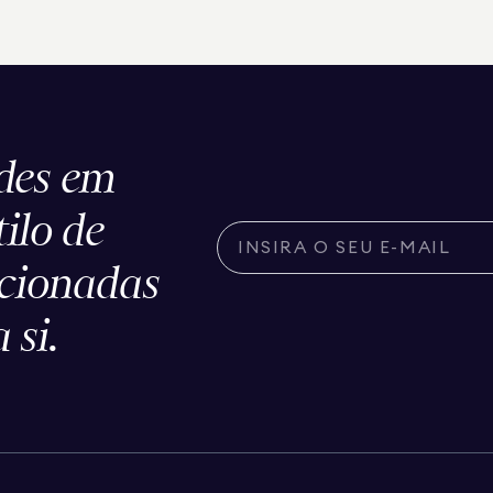
des em
tilo de
ecionadas
 si.