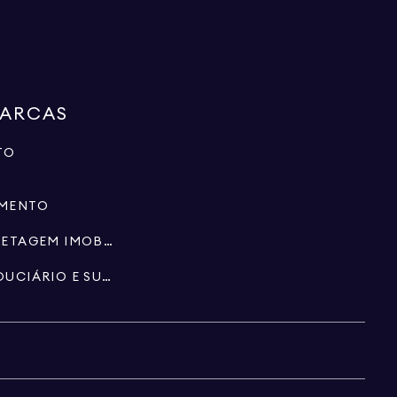
MARCAS
TO
IMENTO
ESPECIALISTAS EM CORRETAGEM IMOBILIÁRIA
PATRIMÓNIO, FUNDO FIDUCIÁRIO E SUCESSÕES