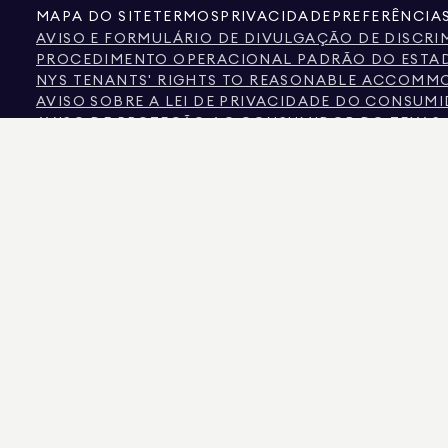
MAPA DO SITE
TERMOS
PRIVACIDADE
PREFERÊNCIA
AVISO E FORMULÁRIO DE DIVULGAÇÃO DE DISCR
PROCEDIMENTO OPERACIONAL PADRÃO DO ESTAD
NYS TENANTS' RIGHTS TO REASONABLE ACCOMMOD
AVISO SOBRE A LEI DE PRIVACIDADE DO CONSUM
AVISO DE PROTEÇÃO AO CONSUMIDOR DO TEXAS
INFORMAÇÕES DA COMISSÃO IMOBILIÁRIA DO TE
TEXTO DA LEI DOS DIREITOS HUMANOS DA CIDAD
COMISSÃO DE DIREITOS HUMANOS DA CIDADE DE
FONTE DE INFORMAÇÃO SOBRE DISCRIMINAÇÃO S
CIDADE DE NOVA IORQUE DISCRIMINAÇÃO COM B
A FONTE DOS DADOS APRESENTADOS É O PROPRIETÁRIO DO IMÓVEL OU REGISTO
AS INFORMAÇÕES SOBRE IMÓVEIS NÃO COMERCIAIS SÃO FORNECIDAS EXCLUSIV
575 MADISON AVENUE, NOVA IORQUE, NY 10022.
212.891.7000
© 2026 DOUGLAS EL
AINDA QUE ESTAS INFORMAÇÕES SEJAM CONSIDERADAS CORRETAS, ELAS ESTÃO S
NÚMERO DE CÂMARAS, O NÚMERO DE QUARTOS E O DISTRITO ESCOLAR NAS LIST
DA LISTA ATUALIZADOS EM 6/08 2026 ÀS 8:35 DA TARDE.
DOUGLAS ELLIMAN É UM CORRETOR IMOBILIÁRIO LICENCIADO NA CALIFÓRNIA COM
LICENÇA N.º REO40000160, NA FLÓRIDA COM A LICENÇA N.º CQ1020232, EM MAR
NOVA IORQUE COM LICENÇA N.º 10991211812, TEXAS COM LICENÇA N.º 9008706 E V
GOLPISTAS ESTÃO SE PASSANDO POR AGENTES IMOBILIÁRIOS E USANDO ANÚNCIO
CONTATO DIRETAMENTE COM O AGENTE ATRAVÉS DO LINK «AGENTES» NO MENU 
LEI DE NOVA IORQUE. SE RECEBER UM PEDIDO SUSPEITO DE DINHEIRO, NÃO EN
ESTADO DE NOVA IORQUE
AQUI.