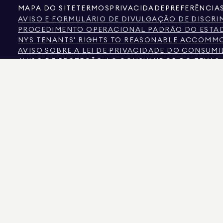
MAPA DO SITE
TERMOS
PRIVACIDADE
PREFERÊNCIA
AVISO E FORMULÁRIO DE DIVULGAÇÃO DE DISCR
PROCEDIMENTO OPERACIONAL PADRÃO DO ESTAD
NYS TENANTS' RIGHTS TO REASONABLE ACCOMMOD
AVISO SOBRE A LEI DE PRIVACIDADE DO CONSUM
AVISO DE PROTEÇÃO AO CONSUMIDOR DO TEXAS
INFORMAÇÕES DA COMISSÃO IMOBILIÁRIA DO TE
TEXTO DA LEI DOS DIREITOS HUMANOS DA CIDAD
COMISSÃO DE DIREITOS HUMANOS DA CIDADE DE
FONTE DE INFORMAÇÃO SOBRE DISCRIMINAÇÃO S
CIDADE DE NOVA IORQUE DISCRIMINAÇÃO COM B
A FONTE DOS DADOS APRESENTADOS É O PROPRIETÁRIO DO IMÓVEL OU REGISTO
AS INFORMAÇÕES SOBRE IMÓVEIS NÃO COMERCIAIS SÃO FORNECIDAS EXCLUSIV
575 MADISON AVENUE, NOVA IORQUE, NY 10022.
212.891.7000
© 2026 DOUGLAS EL
AINDA QUE ESTAS INFORMAÇÕES SEJAM CONSIDERADAS CORRETAS, ELAS ESTÃO S
NÚMERO DE CÂMARAS, O NÚMERO DE QUARTOS E O DISTRITO ESCOLAR NAS LIST
DA LISTA ATUALIZADOS EM 9/08 2026 ÀS 7:07 DA MANHÃ.
DOUGLAS ELLIMAN É UM CORRETOR IMOBILIÁRIO LICENCIADO NA CALIFÓRNIA COM
LICENÇA N.º REO40000160, NA FLÓRIDA COM A LICENÇA N.º CQ1020232, EM MAR
NOVA IORQUE COM LICENÇA N.º 10991211812, TEXAS COM LICENÇA N.º 9008706 E V
GOLPISTAS ESTÃO SE PASSANDO POR AGENTES IMOBILIÁRIOS E USANDO ANÚNCIO
CONTATO DIRETAMENTE COM O AGENTE ATRAVÉS DO LINK «AGENTES» NO MENU 
LEI DE NOVA IORQUE. SE RECEBER UM PEDIDO SUSPEITO DE DINHEIRO, NÃO EN
ESTADO DE NOVA IORQUE
AQUI.