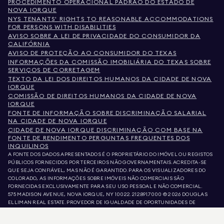
PROCEDIMENTO OPERACIONAL PADRÃO DO ESTADO DE
NOVA IORQUE
NYS TENANTS' RIGHTS TO REASONABLE ACCOMMODATIONS
FOR PERSONS WITH DISABILITIES
AVISO SOBRE A LEI DE PRIVACIDADE DO CONSUMIDOR DA
CALIFÓRNIA
AVISO DE PROTEÇÃO AO CONSUMIDOR DO TEXAS
INFORMAÇÕES DA COMISSÃO IMOBILIÁRIA DO TEXAS SOBRE
SERVIÇOS DE CORRETAGEM
TEXTO DA LEI DOS DIREITOS HUMANOS DA CIDADE DE NOVA
IORQUE
COMISSÃO DE DIREITOS HUMANOS DA CIDADE DE NOVA
IORQUE
FONTE DE INFORMAÇÃO SOBRE DISCRIMINAÇÃO SALARIAL
NA CIDADE DE NOVA IORQUE
CIDADE DE NOVA IORQUE DISCRIMINAÇÃO COM BASE NA
FONTE DE RENDIMENTO PERGUNTAS FREQUENTES DOS
INQUILINOS
A FONTE DOS DADOS APRESENTADOS É O PROPRIETÁRIO DO IMÓVEL OU REGISTOS
PÚBLICOS FORNECIDOS POR TERCEIROS NÃO GOVERNAMENTAIS. ACREDITA-SE
QUE SEJA CONFIÁVEL, MAS NÃO É GARANTIDO. PARA OS VISUALIZADORES DO
COLORADO, AS INFORMAÇÕES SOBRE IMÓVEIS NÃO COMERCIAIS SÃO
FORNECIDAS EXCLUSIVAMENTE PARA SEU USO PESSOAL E NÃO COMERCIAL.
575 MADISON AVENUE, NOVA IORQUE, NY 10022.
212.891.7000
© 2026 DOUGLAS
ELLIMAN REAL ESTATE. PROVEDOR DE IGUALDADE DE OPORTUNIDADES DE
EMPREGO. TODO O MATERIAL AQUI APRESENTADO TEM COMO OBJETIVO APENAS
INFORMAÇÃO. AINDA QUE ESTAS INFORMAÇÕES SEJAM CONSIDERADAS