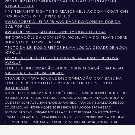
PROCEDIMENTO OPERACIONAL PADRÃO DO ESTADO DE
NOVA IORQUE
NYS TENANTS' RIGHTS TO REASONABLE ACCOMMODATIONS
FOR PERSONS WITH DISABILITIES
AVISO SOBRE A LEI DE PRIVACIDADE DO CONSUMIDOR DA
CALIFÓRNIA
AVISO DE PROTEÇÃO AO CONSUMIDOR DO TEXAS
INFORMAÇÕES DA COMISSÃO IMOBILIÁRIA DO TEXAS SOBRE
SERVIÇOS DE CORRETAGEM
TEXTO DA LEI DOS DIREITOS HUMANOS DA CIDADE DE NOVA
IORQUE
COMISSÃO DE DIREITOS HUMANOS DA CIDADE DE NOVA
IORQUE
FONTE DE INFORMAÇÃO SOBRE DISCRIMINAÇÃO SALARIAL
NA CIDADE DE NOVA IORQUE
CIDADE DE NOVA IORQUE DISCRIMINAÇÃO COM BASE NA
FONTE DE RENDIMENTO PERGUNTAS FREQUENTES DOS
INQUILINOS
A FONTE DOS DADOS APRESENTADOS É O PROPRIETÁRIO DO IMÓVEL OU REGISTOS
PÚBLICOS FORNECIDOS POR TERCEIROS NÃO GOVERNAMENTAIS. ACREDITA-SE
QUE SEJA CONFIÁVEL, MAS NÃO É GARANTIDO. PARA OS VISUALIZADORES DO
COLORADO, AS INFORMAÇÕES SOBRE IMÓVEIS NÃO COMERCIAIS SÃO
FORNECIDAS EXCLUSIVAMENTE PARA SEU USO PESSOAL E NÃO COMERCIAL.
575 MADISON AVENUE, NOVA IORQUE, NY 10022.
212.891.7000
© 2026 DOUGLAS
ELLIMAN REAL ESTATE. PROVEDOR DE IGUALDADE DE OPORTUNIDADES DE
EMPREGO. TODO O MATERIAL AQUI APRESENTADO TEM COMO OBJETIVO APENAS
INFORMAÇÃO. AINDA QUE ESTAS INFORMAÇÕES SEJAM CONSIDERADAS