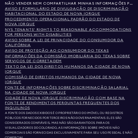
NÃO VENDER NEM COMPARTILHAR MINHAS INFORMAÇÕES PESSOAIS
AVISO E FORMULÁRIO DE DIVULGAÇÃO DE DISCRIMINAÇÃO
HABITACIONAL DO ESTADO DE NOVA IORQUE
PROCEDIMENTO OPERACIONAL PADRÃO DO ESTADO DE
NOVA IORQUE
NYS TENANTS' RIGHTS TO REASONABLE ACCOMMODATIONS
FOR PERSONS WITH DISABILITIES
AVISO SOBRE A LEI DE PRIVACIDADE DO CONSUMIDOR DA
CALIFÓRNIA
AVISO DE PROTEÇÃO AO CONSUMIDOR DO TEXAS
INFORMAÇÕES DA COMISSÃO IMOBILIÁRIA DO TEXAS SOBRE
SERVIÇOS DE CORRETAGEM
TEXTO DA LEI DOS DIREITOS HUMANOS DA CIDADE DE NOVA
IORQUE
COMISSÃO DE DIREITOS HUMANOS DA CIDADE DE NOVA
IORQUE
FONTE DE INFORMAÇÕES SOBRE DISCRIMINAÇÃO SALARIAL
NA CIDADE DE NOVA IORQUE
CIDADE DE NOVA IORQUE DISCRIMINAÇÃO COM BASE NA
FONTE DE RENDIMENTOS PERGUNTAS FREQUENTES DOS
INQUILINOS
A FONTE DOS DADOS EXIBIDOS É O PROPRIETÁRIO DO IMÓVEL OU REGISTROS
PÚBLICOS FORNECIDOS POR TERCEIROS NÃO GOVERNAMENTAIS. ELES SÃO
CONSIDERADOS CONFIÁVEIS, MAS NÃO SÃO GARANTIDOS. PARA OS
VISUALIZADORES DO COLORADO, AS INFORMAÇÕES SOBRE IMÓVEIS NÃO
COMERCIAIS SÃO FORNECIDAS EXCLUSIVAMENTE PARA SEU USO PESSOAL E NÃO
COMERCIAL.