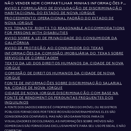
NÃO VENDER NEM COMPARTILHAR MINHAS INFORMAÇÕES PESSOAIS
AVISO E FORMULÁRIO DE DIVULGAÇÃO DE DISCRIMINAÇÃO
HABITACIONAL DO ESTADO DE NOVA IORQUE
PROCEDIMENTO OPERACIONAL PADRÃO DO ESTADO DE
NOVA IORQUE
NYS TENANTS' RIGHTS TO REASONABLE ACCOMMODATIONS
FOR PERSONS WITH DISABILITIES
AVISO SOBRE A LEI DE PRIVACIDADE DO CONSUMIDOR DA
CALIFÓRNIA
AVISO DE PROTEÇÃO AO CONSUMIDOR DO TEXAS
INFORMAÇÕES DA COMISSÃO IMOBILIÁRIA DO TEXAS SOBRE
SERVIÇOS DE CORRETAGEM
TEXTO DA LEI DOS DIREITOS HUMANOS DA CIDADE DE NOVA
IORQUE
COMISSÃO DE DIREITOS HUMANOS DA CIDADE DE NOVA
IORQUE
FONTE DE INFORMAÇÕES SOBRE DISCRIMINAÇÃO SALARIAL
NA CIDADE DE NOVA IORQUE
CIDADE DE NOVA IORQUE DISCRIMINAÇÃO COM BASE NA
FONTE DE RENDIMENTOS PERGUNTAS FREQUENTES DOS
INQUILINOS
A FONTE DOS DADOS EXIBIDOS É O PROPRIETÁRIO DO IMÓVEL OU REGISTROS
PÚBLICOS FORNECIDOS POR TERCEIROS NÃO GOVERNAMENTAIS. ELES SÃO
CONSIDERADOS CONFIÁVEIS, MAS NÃO SÃO GARANTIDOS. PARA OS
VISUALIZADORES DO COLORADO, AS INFORMAÇÕES SOBRE IMÓVEIS NÃO
COMERCIAIS SÃO FORNECIDAS EXCLUSIVAMENTE PARA SEU USO PESSOAL E NÃO
COMERCIAL.