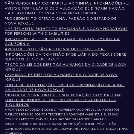
NÃO VENDER NEM COMPARTILHAR MINHAS INFORMAÇÕES PESSOAIS
AVISO E FORMULÁRIO DE DIVULGAÇÃO DE DISCRIMINAÇÃO
HABITACIONAL DO ESTADO DE NOVA IORQUE
PROCEDIMENTO OPERACIONAL PADRÃO DO ESTADO DE
NOVA IORQUE
NYS TENANTS' RIGHTS TO REASONABLE ACCOMMODATIONS
FOR PERSONS WITH DISABILITIES
AVISO SOBRE A LEI DE PRIVACIDADE DO CONSUMIDOR DA
CALIFÓRNIA
AVISO DE PROTEÇÃO AO CONSUMIDOR DO TEXAS
INFORMAÇÕES DA COMISSÃO IMOBILIÁRIA DO TEXAS SOBRE
SERVIÇOS DE CORRETAGEM
TEXTO DA LEI DOS DIREITOS HUMANOS DA CIDADE DE NOVA
IORQUE
COMISSÃO DE DIREITOS HUMANOS DA CIDADE DE NOVA
IORQUE
FONTE DE INFORMAÇÕES SOBRE DISCRIMINAÇÃO SALARIAL
NA CIDADE DE NOVA IORQUE
CIDADE DE NOVA IORQUE DISCRIMINAÇÃO COM BASE NA
FONTE DE RENDIMENTOS PERGUNTAS FREQUENTES DOS
INQUILINOS
A FONTE DOS DADOS EXIBIDOS É O PROPRIETÁRIO DO IMÓVEL OU REGISTROS
PÚBLICOS FORNECIDOS POR TERCEIROS NÃO GOVERNAMENTAIS. ELES SÃO
CONSIDERADOS CONFIÁVEIS, MAS NÃO SÃO GARANTIDOS. PARA OS
VISUALIZADORES DO COLORADO, AS INFORMAÇÕES SOBRE IMÓVEIS NÃO
COMERCIAIS SÃO FORNECIDAS EXCLUSIVAMENTE PARA SEU USO PESSOAL E NÃO
COMERCIAL.