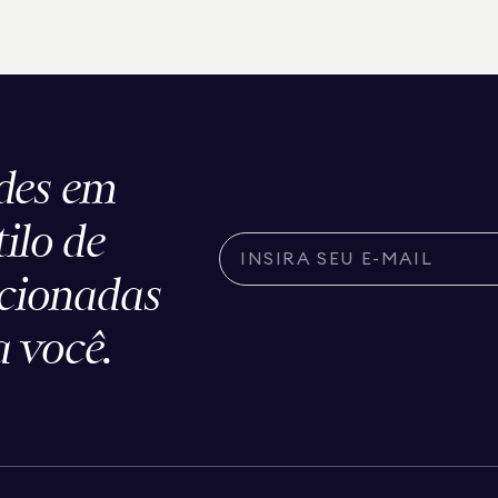
des em
tilo de
ecionadas
 você.