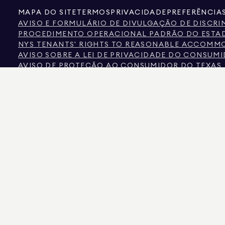
MAPA DO SITE
TERMOS
PRIVACIDADE
PREFERÊNCIA
AVISO E FORMULÁRIO DE DIVULGAÇÃO DE DISCR
PROCEDIMENTO OPERACIONAL PADRÃO DO ESTAD
NYS TENANTS' RIGHTS TO REASONABLE ACCOMMOD
AVISO SOBRE A LEI DE PRIVACIDADE DO CONSUM
AVISO DE PROTEÇÃO AO CONSUMIDOR DO TEXAS
INFORMAÇÕES DA COMISSÃO IMOBILIÁRIA DO TE
TEXTO DA LEI DOS DIREITOS HUMANOS DA CIDAD
COMISSÃO DE DIREITOS HUMANOS DA CIDADE DE
FONTE DE INFORMAÇÕES SOBRE DISCRIMINAÇÃO 
CIDADE DE NOVA IORQUE DISCRIMINAÇÃO COM B
A FONTE DOS DADOS EXIBIDOS É O PROPRIETÁRIO DO IMÓVEL OU REGISTROS PÚ
COLORADO, AS INFORMAÇÕES SOBRE IMÓVEIS NÃO COMERCIAIS SÃO FORNECIDA
575 MADISON AVENUE, NOVA YORK, NY 10022.
212.891.7000
© 2026 DOUGLAS ELLI
AINDA QUE ESSAS INFORMAÇÕES SEJAM CONSIDERADAS CORRETAS, ELAS ESTÃO S
NÚMERO DE CÔMODOS, O NÚMERO DE QUARTOS E O DISTRITO ESCOLAR NAS LIST
DA LISTA ATUALIZADOS EM 7 DE AGO. 2026 ÀS 0:48 AM.
DOUGLAS ELLIMAN É UM CORRETOR IMOBILIÁRIO LICENCIADO NA CALIFÓRNIA COM
LICENÇA N.º REO40000160, NA FLÓRIDA COM A LICENÇA N.º CQ1020232, EM MAR
NOVA YORK COM LICENÇA Nº 10991211812, TEXAS COM LICENÇA Nº 9008706 E VIR
GOLPISTAS ESTÃO SE PASSANDO POR AGENTES IMOBILIÁRIOS E USANDO LISTAGE
CONTATO DIRETAMENTE COM O AGENTE ATRAVÉS DO LINK “AGENTES” NO MENU 
PELA LEI DE NOVA YORK. SE VOCÊ RECEBER UMA SOLICITAÇÃO SUSPEITA DE DI