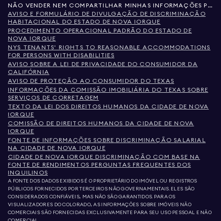
NÃO VENDER NEM COMPARTILHAR MINHAS INFORMAÇÕES PESSOAIS
AVISO E FORMULÁRIO DE DIVULGAÇÃO DE DISCRIMINAÇÃO
HABITACIONAL DO ESTADO DE NOVA IORQUE
PROCEDIMENTO OPERACIONAL PADRÃO DO ESTADO DE
NOVA IORQUE
NYS TENANTS' RIGHTS TO REASONABLE ACCOMMODATIONS
FOR PERSONS WITH DISABILITIES
AVISO SOBRE A LEI DE PRIVACIDADE DO CONSUMIDOR DA
CALIFÓRNIA
AVISO DE PROTEÇÃO AO CONSUMIDOR DO TEXAS
INFORMAÇÕES DA COMISSÃO IMOBILIÁRIA DO TEXAS SOBRE
SERVIÇOS DE CORRETAGEM
TEXTO DA LEI DOS DIREITOS HUMANOS DA CIDADE DE NOVA
IORQUE
COMISSÃO DE DIREITOS HUMANOS DA CIDADE DE NOVA
IORQUE
FONTE DE INFORMAÇÕES SOBRE DISCRIMINAÇÃO SALARIAL
NA CIDADE DE NOVA IORQUE
CIDADE DE NOVA IORQUE DISCRIMINAÇÃO COM BASE NA
FONTE DE RENDIMENTOS PERGUNTAS FREQUENTES DOS
INQUILINOS
A FONTE DOS DADOS EXIBIDOS É O PROPRIETÁRIO DO IMÓVEL OU REGISTROS
PÚBLICOS FORNECIDOS POR TERCEIROS NÃO GOVERNAMENTAIS. ELES SÃO
CONSIDERADOS CONFIÁVEIS, MAS NÃO SÃO GARANTIDOS. PARA OS
VISUALIZADORES DO COLORADO, AS INFORMAÇÕES SOBRE IMÓVEIS NÃO
COMERCIAIS SÃO FORNECIDAS EXCLUSIVAMENTE PARA SEU USO PESSOAL E NÃO
COMERCIAL.