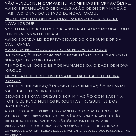
NÃO VENDER NEM COMPARTILHAR MINHAS INFORMAÇÕES PESSOAIS
AVISO E FORMULÁRIO DE DIVULGAÇÃO DE DISCRIMINAÇÃO
HABITACIONAL DO ESTADO DE NOVA IORQUE
PROCEDIMENTO OPERACIONAL PADRÃO DO ESTADO DE
NOVA IORQUE
NYS TENANTS' RIGHTS TO REASONABLE ACCOMMODATIONS
FOR PERSONS WITH DISABILITIES
AVISO SOBRE A LEI DE PRIVACIDADE DO CONSUMIDOR DA
CALIFÓRNIA
AVISO DE PROTEÇÃO AO CONSUMIDOR DO TEXAS
INFORMAÇÕES DA COMISSÃO IMOBILIÁRIA DO TEXAS SOBRE
SERVIÇOS DE CORRETAGEM
TEXTO DA LEI DOS DIREITOS HUMANOS DA CIDADE DE NOVA
IORQUE
COMISSÃO DE DIREITOS HUMANOS DA CIDADE DE NOVA
IORQUE
FONTE DE INFORMAÇÕES SOBRE DISCRIMINAÇÃO SALARIAL
NA CIDADE DE NOVA IORQUE
CIDADE DE NOVA IORQUE DISCRIMINAÇÃO COM BASE NA
FONTE DE RENDIMENTOS PERGUNTAS FREQUENTES DOS
INQUILINOS
A FONTE DOS DADOS EXIBIDOS É O PROPRIETÁRIO DO IMÓVEL OU REGISTROS
PÚBLICOS FORNECIDOS POR TERCEIROS NÃO GOVERNAMENTAIS. ELES SÃO
CONSIDERADOS CONFIÁVEIS, MAS NÃO SÃO GARANTIDOS. PARA OS
VISUALIZADORES DO COLORADO, AS INFORMAÇÕES SOBRE IMÓVEIS NÃO
COMERCIAIS SÃO FORNECIDAS EXCLUSIVAMENTE PARA SEU USO PESSOAL E NÃO
COMERCIAL.