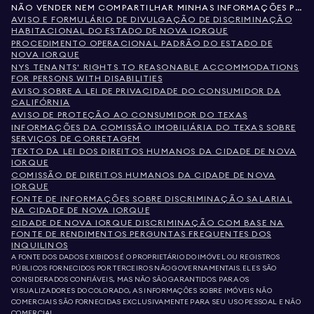
NÃO VENDER NEM COMPARTILHAR MINHAS INFORMAÇÕES PESSOAIS
AVISO E FORMULÁRIO DE DIVULGAÇÃO DE DISCRIMINAÇÃO
HABITACIONAL DO ESTADO DE NOVA IORQUE
PROCEDIMENTO OPERACIONAL PADRÃO DO ESTADO DE
NOVA IORQUE
NYS TENANTS' RIGHTS TO REASONABLE ACCOMMODATIONS
FOR PERSONS WITH DISABILITIES
AVISO SOBRE A LEI DE PRIVACIDADE DO CONSUMIDOR DA
CALIFÓRNIA
AVISO DE PROTEÇÃO AO CONSUMIDOR DO TEXAS
INFORMAÇÕES DA COMISSÃO IMOBILIÁRIA DO TEXAS SOBRE
SERVIÇOS DE CORRETAGEM
TEXTO DA LEI DOS DIREITOS HUMANOS DA CIDADE DE NOVA
IORQUE
COMISSÃO DE DIREITOS HUMANOS DA CIDADE DE NOVA
IORQUE
FONTE DE INFORMAÇÕES SOBRE DISCRIMINAÇÃO SALARIAL
NA CIDADE DE NOVA IORQUE
CIDADE DE NOVA IORQUE DISCRIMINAÇÃO COM BASE NA
FONTE DE RENDIMENTOS PERGUNTAS FREQUENTES DOS
INQUILINOS
A FONTE DOS DADOS EXIBIDOS É O PROPRIETÁRIO DO IMÓVEL OU REGISTROS
PÚBLICOS FORNECIDOS POR TERCEIROS NÃO GOVERNAMENTAIS. ELES SÃO
CONSIDERADOS CONFIÁVEIS, MAS NÃO SÃO GARANTIDOS. PARA OS
VISUALIZADORES DO COLORADO, AS INFORMAÇÕES SOBRE IMÓVEIS NÃO
COMERCIAIS SÃO FORNECIDAS EXCLUSIVAMENTE PARA SEU USO PESSOAL E NÃO
COMERCIAL.