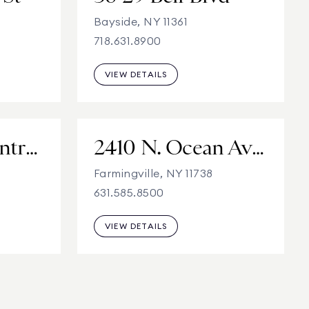
Bayside, NY 11361
718.631.8900
VIEW DETAILS
998A Old Country Rd
2410 N. Ocean Ave, Suite 101
Farmingville, NY 11738
631.585.8500
VIEW DETAILS