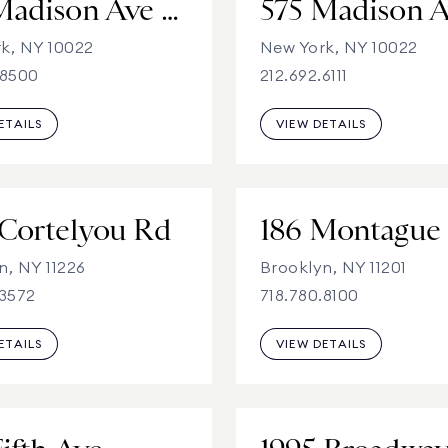
575 Madison Ave - Third Floor
k, NY 10022
New York, NY 10022
.8500
212.692.6111
ETAILS
VIEW DETAILS
 Cortelyou Rd
n, NY 11226
Brooklyn, NY 11201
.3572
718.780.8100
ETAILS
VIEW DETAILS