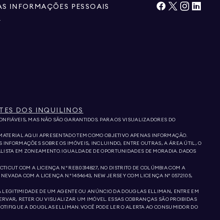
S INFORMAÇÕES PESSOAIS
E
TES DOS INQUILINOS
ONFIÁVEIS, MAS NÃO SÃO GARANTIDOS. PARA OS VISUALIZADORES DO
 MATERIAL AQUI APRESENTADO TEM COMO OBJETIVO APENAS INFORMAÇÃO.
 INFORMAÇÕES SOBRE OS IMÓVEIS, INCLUINDO, ENTRE OUTRAS, A ÁREA ÚTIL, O
IALISTA EM ZONEAMENTO. IGUALDADE DE OPORTUNIDADES DE MORADIA. DADOS
ICUT COM A LICENÇA N.º REB.0314827, NO DISTRITO DE COLÚMBIA COM A
NEVADA COM A LICENÇA N.º 1454643, NEW JERSEY COM LICENÇA Nº 0572105,
E A LEGITIMIDADE DE UM AGENTE OU ANÚNCIO DA DOUGLAS ELLIMAN, ENTRE EM
RVAR, RETER OU VISUALIZAR UM IMÓVEL. ESSAS COBRANÇAS SÃO PROIBIDAS
NOTIFIQUE A DOUGLAS ELLIMAN. VOCÊ PODE LER O ALERTA AO CONSUMIDOR DO