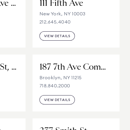
575 Madison Ave - Third Floor
111 Fifth Ave
New York, NY 10003
212.645.4040
VIEW DETAILS
186 Montague St, 4th Floor
187 7th Ave Commercial
Brooklyn, NY 11215
718.840.2000
VIEW DETAILS