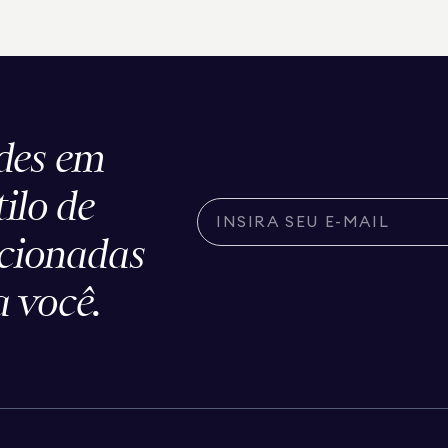
des em
tilo de
ecionadas
 você.