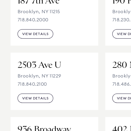
187 7th Ave
190 F
Brooklyn, NY 11215
Brookly
718.840.2000
718.230
VIEW DETAILS
VIEW D
2503 Ave U
Brooklyn, NY 11229
Brooklyn
718.840.2100
718.486
VIEW DETAILS
VIEW D
936 Broadway
402 