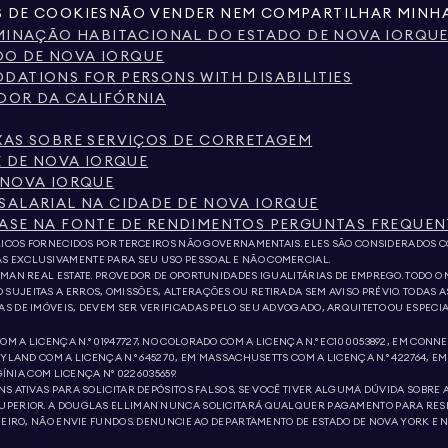
S DE COOKIES
NÃO VENDER NEM COMPARTILHAR MINHA
IMINAÇÃO HABITACIONAL DO ESTADO DE NOVA IORQU
O DE NOVA IORQUE
ATIONS FOR PERSONS WITH DISABILITIES
IDOR DA CALIFÓRNIA
XAS SOBRE SERVIÇOS DE CORRETAGEM
E DE NOVA IORQUE
 NOVA IORQUE
SALARIAL NA CIDADE DE NOVA IORQUE
ASE NA FONTE DE RENDIMENTOS PERGUNTAS FREQUEN
BLICOS FORNECIDOS POR TERCEIROS NÃO GOVERNAMENTAIS. ELES SÃO CONSIDERADOS C
S EXCLUSIVAMENTE PARA SEU USO PESSOAL E NÃO COMERCIAL.
MAN REAL ESTATE. PROVEDOR DE OPORTUNIDADES IGUALITÁRIAS DE EMPREGO. TODO O
UJEITAS A ERROS, OMISSÕES, ALTERAÇÕES OU RETIRADA SEM AVISO PRÉVIO. TODAS AS
AS DE IMÓVEIS, DEVEM SER VERIFICADAS PELO SEU ADVOGADO, ARQUITETO OU ESPEC
 A LICENÇA N.º 01947727, NO COLORADO COM A LICENÇA N.º EC100053892, EM CONNECT
YLAND COM A LICENÇA N.º 645270, EM MASSACHUSETTS COM A LICENÇA N.º 422764, EM 
GÍNIA COM LICENÇA Nº 0226035659.
NS ATIVAS PARA SOLICITAR DEPÓSITOS FALSOS. SE VOCÊ TIVER ALGUMA DÚVIDA SOBR
SUPERIOR. A DOUGLAS ELLIMAN NUNCA SOLICITARÁ QUALQUER PAGAMENTO PARA RESE
NHEIRO, NÃO ENVIE FUNDOS. DENUNCIE AO DEPARTAMENTO DE ESTADO DE NOVA YORK E 