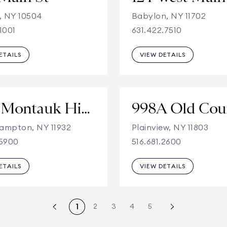
, NY 10504
Babylon, NY 11702
1001
631.422.7510
ETAILS
VIEW DETAILS
2331 Montauk Highway
ampton, NY 11932
Plainview, NY 11803
.5900
516.681.2600
ETAILS
VIEW DETAILS
1
2
3
4
5