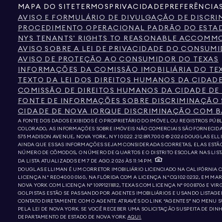
MAPA DO SITE
TERMOS
PRIVACIDADE
PREFERÊNCIA
AVISO E FORMULÁRIO DE DIVULGAÇÃO DE DISCR
PROCEDIMENTO OPERACIONAL PADRÃO DO ESTAD
NYS TENANTS' RIGHTS TO REASONABLE ACCOMMOD
AVISO SOBRE A LEI DE PRIVACIDADE DO CONSUM
AVISO DE PROTEÇÃO AO CONSUMIDOR DO TEXAS
INFORMAÇÕES DA COMISSÃO IMOBILIÁRIA DO TE
TEXTO DA LEI DOS DIREITOS HUMANOS DA CIDAD
COMISSÃO DE DIREITOS HUMANOS DA CIDADE DE
FONTE DE INFORMAÇÕES SOBRE DISCRIMINAÇÃO 
CIDADE DE NOVA IORQUE DISCRIMINAÇÃO COM B
A FONTE DOS DADOS EXIBIDOS É O PROPRIETÁRIO DO IMÓVEL OU REGISTROS PÚ
COLORADO, AS INFORMAÇÕES SOBRE IMÓVEIS NÃO COMERCIAIS SÃO FORNECIDA
575 MADISON AVENUE, NOVA YORK, NY 10022.
212.891.7000
© 2026 DOUGLAS ELLI
AINDA QUE ESSAS INFORMAÇÕES SEJAM CONSIDERADAS CORRETAS, ELAS ESTÃO S
NÚMERO DE CÔMODOS, O NÚMERO DE QUARTOS E O DISTRITO ESCOLAR NAS LIST
DA LISTA ATUALIZADOS EM 7 DE AGO. 2026 ÀS 11:14 PM.
DOUGLAS ELLIMAN É UM CORRETOR IMOBILIÁRIO LICENCIADO NA CALIFÓRNIA COM
LICENÇA N.º REO40000160, NA FLÓRIDA COM A LICENÇA N.º CQ1020232, EM MAR
NOVA YORK COM LICENÇA Nº 10991211812, TEXAS COM LICENÇA Nº 9008706 E VIR
GOLPISTAS ESTÃO SE PASSANDO POR AGENTES IMOBILIÁRIOS E USANDO LISTAGE
CONTATO DIRETAMENTE COM O AGENTE ATRAVÉS DO LINK “AGENTES” NO MENU 
PELA LEI DE NOVA YORK. SE VOCÊ RECEBER UMA SOLICITAÇÃO SUSPEITA DE DI
DEPARTAMENTO DE ESTADO DE NOVA YORK
AQUI.