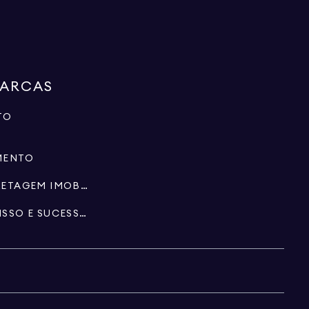
MARCAS
TO
MENTO
ESPECIALISTAS EM CORRETAGEM IMOBILIÁRIA
PATRIMÔNIO, FIDEICOMISSO E SUCESSÃO