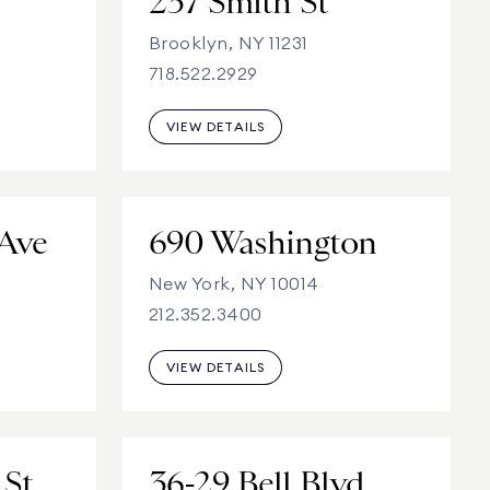
y
237 Smith St
Brooklyn, NY 11231
718.522.2929
VIEW DETAILS
 Ave
690 Washington
New York, NY 10014
212.352.3400
VIEW DETAILS
 St
36-29 Bell Blvd