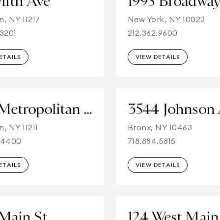
ifth Ave
1995 Broadwa
n, NY 11217
New York, NY 10023
.3201
212.362.9600
ETAILS
VIEW DETAILS
280 Metropolitan Ave
3544 Johnson
, NY 11211
Bronx, NY 10463
.4400
718.884.5815
ETAILS
VIEW DETAILS
Main St
124 West Main