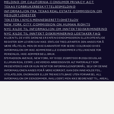
MELDING OM CALIFORNIA CONSUMER PRIVACY ACT
TEXAS FORBRUKERBESKYTTELSESMELDING
INFORMASJON FRA TEXAS REAL ESTATE COMMISSION OM
MEGLERTJENESTER
TEKSTEN I NYCS MENNESKERETTIGHETSLOV
NEW YORK CITY COMMISSION ON HUMAN RIGHTS
NYC KILDE TIL INFORMASJON OM INNTEKTSDISKRIMINERING
NYC KILDE TIL INNTEKT DISKRIMINERING LEIETAKER FAQ
KILDEN TIL DE VISTE DATAENE ER ENTEN EIENDOMSEIEREN ELLER OFFENTLIGE
REGISTER SOM LEVERES AV IKKE-STATLIGE TREDJEPARTER. DEN ANSES FOR Å
VÆRE PÅLITELIG, MEN ER IKKE GARANTERT. FOR SEERE I COLORADO GIVES
INFORMASJON OM IKKE-KOMMERSIELLE EIENDOMMER UTELUKKENDE FOR
PERSONLIG, IKKE-KOMMERSIELL BRUK.
575 MADISON AVENUE, NEW YORK, NY 10022.
212.891.7000
© 2026 DOUGLAS
ELLIMAN REAL ESTATE. LIKEVERDIG ARBEIDSGIVER. ALT MATERIALET SOM
PRESENTERES HER ER KUN MENT FOR INFORMASJONSFORMÅL. SELV OM DENNE
INFORMASJONEN ANSES FOR Å VÆRE KORREKT, KAN DEN INNEHOLDE FEIL,
UTELATELSER, ENDRINGER ELLER TREKKES TILBAKE UTEN FORVARSEL. ALL
INFORMASJON OM EIENDOMMER, INKLUDERT, MEN IKKE BEGRENSET TIL, AREAL,
ANTALL ROM, ANTALL SOVEROM OG SKOLEDISTRIKT I EIENDOMSANNONSER, BØR
VERIFISERES AV DIN EGEN ADVOKAT, ARKITEKT ELLER ZONERINGSEKSPERT.
LIKEBEHANDLING AV BOLIGER. OPPLYSNINGENE I LISTE OPPDATERT 10. AUG. 2026
KL. 6:15 A.M..
DOUGLAS ELLIMAN ER EN LISENSIERT EIENDOMSMEGLER I CALIFORNIA MED
LISENSNUMMER 01947727, COLORADO MED LISENSNUMMER EC100053892,
CONNECTICUT MED LISENSNUMMER REB.0314827, DISTRICT OF COLUMBIA MED
LISENSNUMMER REO40000160, FLORIDA MED LISENSNUMMER CQ1020232,