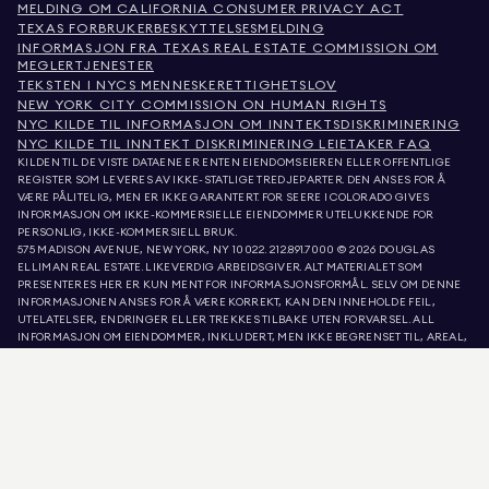
MELDING OM CALIFORNIA CONSUMER PRIVACY ACT
TEXAS FORBRUKERBESKYTTELSESMELDING
INFORMASJON FRA TEXAS REAL ESTATE COMMISSION OM
MEGLERTJENESTER
TEKSTEN I NYCS MENNESKERETTIGHETSLOV
NEW YORK CITY COMMISSION ON HUMAN RIGHTS
NYC KILDE TIL INFORMASJON OM INNTEKTSDISKRIMINERING
NYC KILDE TIL INNTEKT DISKRIMINERING LEIETAKER FAQ
KILDEN TIL DE VISTE DATAENE ER ENTEN EIENDOMSEIEREN ELLER OFFENTLIGE
REGISTER SOM LEVERES AV IKKE-STATLIGE TREDJEPARTER. DEN ANSES FOR Å
VÆRE PÅLITELIG, MEN ER IKKE GARANTERT. FOR SEERE I COLORADO GIVES
INFORMASJON OM IKKE-KOMMERSIELLE EIENDOMMER UTELUKKENDE FOR
PERSONLIG, IKKE-KOMMERSIELL BRUK.
575 MADISON AVENUE, NEW YORK, NY 10022.
212.891.7000
© 2026 DOUGLAS
ELLIMAN REAL ESTATE. LIKEVERDIG ARBEIDSGIVER. ALT MATERIALET SOM
PRESENTERES HER ER KUN MENT FOR INFORMASJONSFORMÅL. SELV OM DENNE
INFORMASJONEN ANSES FOR Å VÆRE KORREKT, KAN DEN INNEHOLDE FEIL,
UTELATELSER, ENDRINGER ELLER TREKKES TILBAKE UTEN FORVARSEL. ALL
INFORMASJON OM EIENDOMMER, INKLUDERT, MEN IKKE BEGRENSET TIL, AREAL,
ANTALL ROM, ANTALL SOVEROM OG SKOLEDISTRIKT I EIENDOMSANNONSER, BØR
VERIFISERES AV DIN EGEN ADVOKAT, ARKITEKT ELLER ZONERINGSEKSPERT.
LIKEBEHANDLING AV BOLIGER. OPPLYSNINGENE I LISTE OPPDATERT 8. AUG. 2026
KL. 4:09 A.M..
DOUGLAS ELLIMAN ER EN LISENSIERT EIENDOMSMEGLER I CALIFORNIA MED
LISENSNUMMER 01947727, COLORADO MED LISENSNUMMER EC100053892,
CONNECTICUT MED LISENSNUMMER REB.0314827, DISTRICT OF COLUMBIA MED
LISENSNUMMER REO40000160, FLORIDA MED LISENSNUMMER CQ1020232,