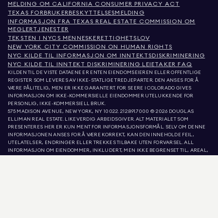
MELDING OM CALIFORNIA CONSUMER PRIVACY ACT
TEXAS FORBRUKERBESKYTTELSESMELDING
INFORMASJON FRA TEXAS REAL ESTATE COMMISSION OM
MEGLERTJENESTER
TEKSTEN I NYCS MENNESKERETTIGHETSLOV
NEW YORK CITY COMMISSION ON HUMAN RIGHTS
NYC KILDE TIL INFORMASJON OM INNTEKTSDISKRIMINERING
NYC KILDE TIL INNTEKT DISKRIMINERING LEIETAKER FAQ
KILDEN TIL DE VISTE DATAENE ER ENTEN EIENDOMSEIEREN ELLER OFFENTLIGE
REGISTER SOM LEVERES AV IKKE-STATLIGE TREDJEPARTER. DEN ANSES FOR Å
VÆRE PÅLITELIG, MEN ER IKKE GARANTERT. FOR SEERE I COLORADO GIVES
INFORMASJON OM IKKE-KOMMERSIELLE EIENDOMMER UTELUKKENDE FOR
PERSONLIG, IKKE-KOMMERSIELL BRUK.
575 MADISON AVENUE, NEW YORK, NY 10022.
212.891.7000
© 2026 DOUGLAS
ELLIMAN REAL ESTATE. LIKEVERDIG ARBEIDSGIVER. ALT MATERIALET SOM
PRESENTERES HER ER KUN MENT FOR INFORMASJONSFORMÅL. SELV OM DENNE
INFORMASJONEN ANSES FOR Å VÆRE KORREKT, KAN DEN INNEHOLDE FEIL,
UTELATELSER, ENDRINGER ELLER TREKKES TILBAKE UTEN FORVARSEL. ALL
INFORMASJON OM EIENDOMMER, INKLUDERT, MEN IKKE BEGRENSET TIL, AREAL,
ANTALL ROM, ANTALL SOVEROM OG SKOLEDISTRIKT I EIENDOMSANNONSER, BØR
VERIFISERES AV DIN EGEN ADVOKAT, ARKITEKT ELLER ZONERINGSEKSPERT.
LIKEBEHANDLING AV BOLIGER. OPPLYSNINGENE I LISTE OPPDATERT 7. AUG. 2026
KL. 4:02 P.M..
DOUGLAS ELLIMAN ER EN LISENSIERT EIENDOMSMEGLER I CALIFORNIA MED
LISENSNUMMER 01947727, COLORADO MED LISENSNUMMER EC100053892,
CONNECTICUT MED LISENSNUMMER REB.0314827, DISTRICT OF COLUMBIA MED
LISENSNUMMER REO40000160, FLORIDA MED LISENSNUMMER CQ1020232,