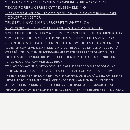
MELDING OM CALIFORNIA CONSUMER PRIVACY ACT
TEXAS FORBRUKERBESKYTTELSESMELDING
INFORMASJON FRA TEXAS REAL ESTATE COMMISSION OM
MEGLERTJENESTER
TEKSTEN I NYCS MENNESKERETTIGHETSLOV
NEW YORK CITY COMMISSION ON HUMAN RIGHTS
NYC KILDE TIL INFORMASJON OM INNTEKTSDISKRIMINERING
NYC KILDE TIL INNTEKT DISKRIMINERING LEIETAKER FAQ
KILDEN TIL DE VISTE DATAENE ER ENTEN EIENDOMSEIEREN ELLER OFFENTLIGE
REGISTER SOM LEVERES AV IKKE-STATLIGE TREDJEPARTER. DEN ANSES FOR Å
VÆRE PÅLITELIG, MEN ER IKKE GARANTERT. FOR SEERE I COLORADO GIVES
INFORMASJON OM IKKE-KOMMERSIELLE EIENDOMMER UTELUKKENDE FOR
PERSONLIG, IKKE-KOMMERSIELL BRUK.
575 MADISON AVENUE, NEW YORK, NY 10022.
212.891.7000
© 2026 DOUGLAS
ELLIMAN REAL ESTATE. LIKEVERDIG ARBEIDSGIVER. ALT MATERIALET SOM
PRESENTERES HER ER KUN MENT FOR INFORMASJONSFORMÅL. SELV OM DENNE
INFORMASJONEN ANSES FOR Å VÆRE KORREKT, KAN DEN INNEHOLDE FEIL,
UTELATELSER, ENDRINGER ELLER TREKKES TILBAKE UTEN FORVARSEL. ALL
INFORMASJON OM EIENDOMMER, INKLUDERT, MEN IKKE BEGRENSET TIL, AREAL,
ANTALL ROM, ANTALL SOVEROM OG SKOLEDISTRIKT I EIENDOMSANNONSER, BØR
VERIFISERES AV DIN EGEN ADVOKAT, ARKITEKT ELLER ZONERINGSEKSPERT.
LIKEBEHANDLING AV BOLIGER. OPPLYSNINGENE I LISTE OPPDATERT 9. AUG. 2026
KL. 9:59 A.M..
DOUGLAS ELLIMAN ER EN LISENSIERT EIENDOMSMEGLER I CALIFORNIA MED
LISENSNUMMER 01947727, COLORADO MED LISENSNUMMER EC100053892,
CONNECTICUT MED LISENSNUMMER REB.0314827, DISTRICT OF COLUMBIA MED
LISENSNUMMER REO40000160, FLORIDA MED LISENSNUMMER CQ1020232,