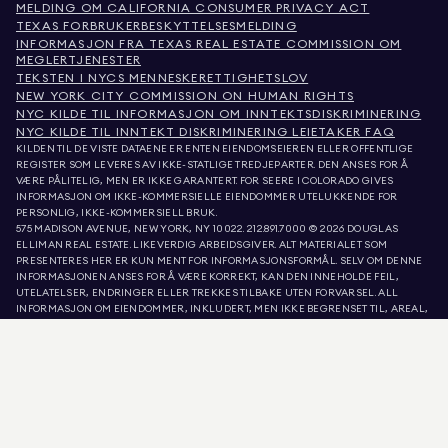
MELDING OM CALIFORNIA CONSUMER PRIVACY ACT
TEXAS FORBRUKERBESKYTTELSESMELDING
INFORMASJON FRA TEXAS REAL ESTATE COMMISSION OM
MEGLERTJENESTER
TEKSTEN I NYCS MENNESKERETTIGHETSLOV
NEW YORK CITY COMMISSION ON HUMAN RIGHTS
NYC KILDE TIL INFORMASJON OM INNTEKTSDISKRIMINERING
NYC KILDE TIL INNTEKT DISKRIMINERING LEIETAKER FAQ
KILDEN TIL DE VISTE DATAENE ER ENTEN EIENDOMSEIEREN ELLER OFFENTLIGE
REGISTER SOM LEVERES AV IKKE-STATLIGE TREDJEPARTER. DEN ANSES FOR Å
VÆRE PÅLITELIG, MEN ER IKKE GARANTERT. FOR SEERE I COLORADO GIVES
INFORMASJON OM IKKE-KOMMERSIELLE EIENDOMMER UTELUKKENDE FOR
PERSONLIG, IKKE-KOMMERSIELL BRUK.
575 MADISON AVENUE, NEW YORK, NY 10022.
212.891.7000
© 2026 DOUGLAS
ELLIMAN REAL ESTATE. LIKEVERDIG ARBEIDSGIVER. ALT MATERIALET SOM
PRESENTERES HER ER KUN MENT FOR INFORMASJONSFORMÅL. SELV OM DENNE
INFORMASJONEN ANSES FOR Å VÆRE KORREKT, KAN DEN INNEHOLDE FEIL,
UTELATELSER, ENDRINGER ELLER TREKKES TILBAKE UTEN FORVARSEL. ALL
INFORMASJON OM EIENDOMMER, INKLUDERT, MEN IKKE BEGRENSET TIL, AREAL,
ANTALL ROM, ANTALL SOVEROM OG SKOLEDISTRIKT I EIENDOMSANNONSER, BØR
VERIFISERES AV DIN EGEN ADVOKAT, ARKITEKT ELLER ZONERINGSEKSPERT.
LIKEBEHANDLING AV BOLIGER. OPPLYSNINGENE I LISTE OPPDATERT 8. AUG. 2026
KL. 2:17 A.M..
DOUGLAS ELLIMAN ER EN LISENSIERT EIENDOMSMEGLER I CALIFORNIA MED
LISENSNUMMER 01947727, COLORADO MED LISENSNUMMER EC100053892,
CONNECTICUT MED LISENSNUMMER REB.0314827, DISTRICT OF COLUMBIA MED
LISENSNUMMER REO40000160, FLORIDA MED LISENSNUMMER CQ1020232,