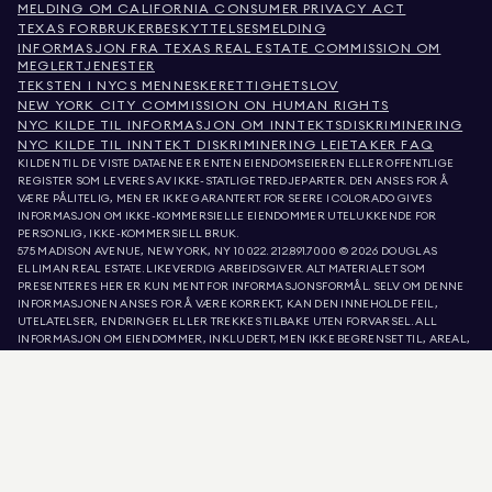
MELDING OM CALIFORNIA CONSUMER PRIVACY ACT
TEXAS FORBRUKERBESKYTTELSESMELDING
INFORMASJON FRA TEXAS REAL ESTATE COMMISSION OM
MEGLERTJENESTER
TEKSTEN I NYCS MENNESKERETTIGHETSLOV
NEW YORK CITY COMMISSION ON HUMAN RIGHTS
NYC KILDE TIL INFORMASJON OM INNTEKTSDISKRIMINERING
NYC KILDE TIL INNTEKT DISKRIMINERING LEIETAKER FAQ
KILDEN TIL DE VISTE DATAENE ER ENTEN EIENDOMSEIEREN ELLER OFFENTLIGE
REGISTER SOM LEVERES AV IKKE-STATLIGE TREDJEPARTER. DEN ANSES FOR Å
VÆRE PÅLITELIG, MEN ER IKKE GARANTERT. FOR SEERE I COLORADO GIVES
INFORMASJON OM IKKE-KOMMERSIELLE EIENDOMMER UTELUKKENDE FOR
PERSONLIG, IKKE-KOMMERSIELL BRUK.
575 MADISON AVENUE, NEW YORK, NY 10022.
212.891.7000
© 2026 DOUGLAS
ELLIMAN REAL ESTATE. LIKEVERDIG ARBEIDSGIVER. ALT MATERIALET SOM
PRESENTERES HER ER KUN MENT FOR INFORMASJONSFORMÅL. SELV OM DENNE
INFORMASJONEN ANSES FOR Å VÆRE KORREKT, KAN DEN INNEHOLDE FEIL,
UTELATELSER, ENDRINGER ELLER TREKKES TILBAKE UTEN FORVARSEL. ALL
INFORMASJON OM EIENDOMMER, INKLUDERT, MEN IKKE BEGRENSET TIL, AREAL,
ANTALL ROM, ANTALL SOVEROM OG SKOLEDISTRIKT I EIENDOMSANNONSER, BØR
VERIFISERES AV DIN EGEN ADVOKAT, ARKITEKT ELLER ZONERINGSEKSPERT.
LIKEBEHANDLING AV BOLIGER. OPPLYSNINGENE I LISTE OPPDATERT 7. AUG. 2026
KL. 4:03 P.M..
DOUGLAS ELLIMAN ER EN LISENSIERT EIENDOMSMEGLER I CALIFORNIA MED
LISENSNUMMER 01947727, COLORADO MED LISENSNUMMER EC100053892,
CONNECTICUT MED LISENSNUMMER REB.0314827, DISTRICT OF COLUMBIA MED
LISENSNUMMER REO40000160, FLORIDA MED LISENSNUMMER CQ1020232,