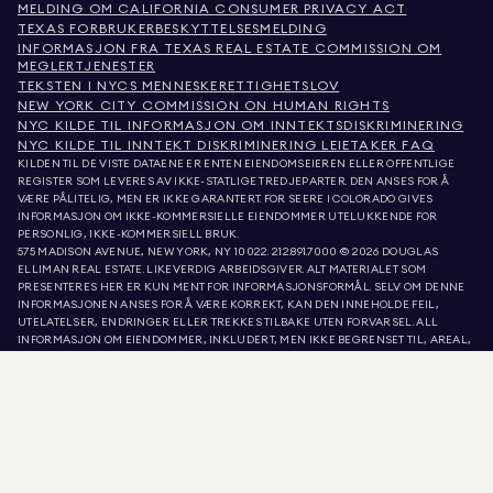
MELDING OM CALIFORNIA CONSUMER PRIVACY ACT
TEXAS FORBRUKERBESKYTTELSESMELDING
INFORMASJON FRA TEXAS REAL ESTATE COMMISSION OM
MEGLERTJENESTER
TEKSTEN I NYCS MENNESKERETTIGHETSLOV
NEW YORK CITY COMMISSION ON HUMAN RIGHTS
NYC KILDE TIL INFORMASJON OM INNTEKTSDISKRIMINERING
NYC KILDE TIL INNTEKT DISKRIMINERING LEIETAKER FAQ
KILDEN TIL DE VISTE DATAENE ER ENTEN EIENDOMSEIEREN ELLER OFFENTLIGE
REGISTER SOM LEVERES AV IKKE-STATLIGE TREDJEPARTER. DEN ANSES FOR Å
VÆRE PÅLITELIG, MEN ER IKKE GARANTERT. FOR SEERE I COLORADO GIVES
INFORMASJON OM IKKE-KOMMERSIELLE EIENDOMMER UTELUKKENDE FOR
PERSONLIG, IKKE-KOMMERSIELL BRUK.
575 MADISON AVENUE, NEW YORK, NY 10022.
212.891.7000
© 2026 DOUGLAS
ELLIMAN REAL ESTATE. LIKEVERDIG ARBEIDSGIVER. ALT MATERIALET SOM
PRESENTERES HER ER KUN MENT FOR INFORMASJONSFORMÅL. SELV OM DENNE
INFORMASJONEN ANSES FOR Å VÆRE KORREKT, KAN DEN INNEHOLDE FEIL,
UTELATELSER, ENDRINGER ELLER TREKKES TILBAKE UTEN FORVARSEL. ALL
INFORMASJON OM EIENDOMMER, INKLUDERT, MEN IKKE BEGRENSET TIL, AREAL,
ANTALL ROM, ANTALL SOVEROM OG SKOLEDISTRIKT I EIENDOMSANNONSER, BØR
VERIFISERES AV DIN EGEN ADVOKAT, ARKITEKT ELLER ZONERINGSEKSPERT.
LIKEBEHANDLING AV BOLIGER. OPPLYSNINGENE I LISTE OPPDATERT 8. AUG. 2026
KL. 5:52 A.M..
DOUGLAS ELLIMAN ER EN LISENSIERT EIENDOMSMEGLER I CALIFORNIA MED
LISENSNUMMER 01947727, COLORADO MED LISENSNUMMER EC100053892,
CONNECTICUT MED LISENSNUMMER REB.0314827, DISTRICT OF COLUMBIA MED
LISENSNUMMER REO40000160, FLORIDA MED LISENSNUMMER CQ1020232,