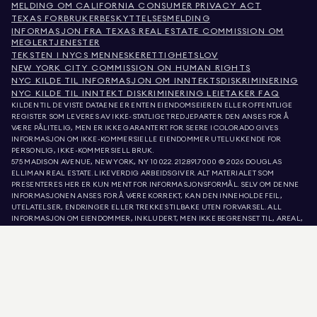
MELDING OM CALIFORNIA CONSUMER PRIVACY ACT
TEXAS FORBRUKERBESKYTTELSESMELDING
INFORMASJON FRA TEXAS REAL ESTATE COMMISSION OM
MEGLERTJENESTER
TEKSTEN I NYCS MENNESKERETTIGHETSLOV
NEW YORK CITY COMMISSION ON HUMAN RIGHTS
NYC KILDE TIL INFORMASJON OM INNTEKTSDISKRIMINERING
NYC KILDE TIL INNTEKT DISKRIMINERING LEIETAKER FAQ
KILDEN TIL DE VISTE DATAENE ER ENTEN EIENDOMSEIEREN ELLER OFFENTLIGE
REGISTER SOM LEVERES AV IKKE-STATLIGE TREDJEPARTER. DEN ANSES FOR Å
VÆRE PÅLITELIG, MEN ER IKKE GARANTERT. FOR SEERE I COLORADO GIVES
INFORMASJON OM IKKE-KOMMERSIELLE EIENDOMMER UTELUKKENDE FOR
PERSONLIG, IKKE-KOMMERSIELL BRUK.
575 MADISON AVENUE, NEW YORK, NY 10022.
212.891.7000
© 2026 DOUGLAS
ELLIMAN REAL ESTATE. LIKEVERDIG ARBEIDSGIVER. ALT MATERIALET SOM
PRESENTERES HER ER KUN MENT FOR INFORMASJONSFORMÅL. SELV OM DENNE
INFORMASJONEN ANSES FOR Å VÆRE KORREKT, KAN DEN INNEHOLDE FEIL,
UTELATELSER, ENDRINGER ELLER TREKKES TILBAKE UTEN FORVARSEL. ALL
INFORMASJON OM EIENDOMMER, INKLUDERT, MEN IKKE BEGRENSET TIL, AREAL,
ANTALL ROM, ANTALL SOVEROM OG SKOLEDISTRIKT I EIENDOMSANNONSER, BØR
VERIFISERES AV DIN EGEN ADVOKAT, ARKITEKT ELLER ZONERINGSEKSPERT.
LIKEBEHANDLING AV BOLIGER. OPPLYSNINGENE I LISTE OPPDATERT 6. AUG. 2026
KL. 7:39 A.M..
DOUGLAS ELLIMAN ER EN LISENSIERT EIENDOMSMEGLER I CALIFORNIA MED
LISENSNUMMER 01947727, COLORADO MED LISENSNUMMER EC100053892,
CONNECTICUT MED LISENSNUMMER REB.0314827, DISTRICT OF COLUMBIA MED
LISENSNUMMER REO40000160, FLORIDA MED LISENSNUMMER CQ1020232,