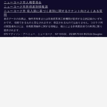
ニューヨーク市人権委員会
ニューヨーク市所得差別情報源
ニューヨーク市 収入源に基づく差別に関するテナント向けよくある質
問
表示データの出典は、物件所有者または非政府系第三者機関が提供する公的記録のいずれ
かです。 信頼できるものと見なされますが、保証されるものではありません。コロラド州
の閲覧者向けには、非商業用物件に関する情報は、個人による非商業目的での利用に限り
提供されます。
575 マディソン・アベニュー、ニューヨーク、NY 10022。
212.891.7000
© 2026 Douglas
Elliman不動産。雇用機会均等法に基づく平等な雇用機会を提供する事業者です。 本資料
に掲載されているすべての情報は、情報提供のみを目的としています。この情報は正確で
あると信じられていますが、誤り、脱落、変更、または予告なしの撤回があることを前提
として提供されています。 物件情報（面積、部屋数、寝室数、学区等を含むがこれらに限
定されない）は、ご自身の弁護士、建築家、またはゾーニング専門家によって確認される
べきです。 住宅機会均等法に基づく告知。掲載データは2026年8月6日 午後6:35に更新さ
れました。
Douglas Ellimanは、カリフォルニア州（免許番号 #01947727）、コロラド州（免許番号
#EC100053892）、コネチカット州（免許番号 #REB.0314827）、 コロンビア特別区（ラ
イセンス番号：REO40000160）、フロリダ州（ライセンス番号：CQ1020232）、メリ
ーランド州（ライセンス番号：645270）、マサチューセッツ州（ライセンス番号：
422764）、ネバダ州（ライセンス番号：1454643）、 ニュージャージー州 ライセンス番
号 # 0572105、ニューヨーク州 ライセンス番号 # 10991211812、テキサス州 ライセンス番
号 # 9008706、バージニア州 ライセンス番号 # 0226035659。
詐欺師が不動産エージェントを装い、有効な物件情報を悪用して偽の保証金を要求してい
ます。 Douglas Ellimanのエージェントまたは物件情報の正当性について疑問がある場合
は、トップメニューの「エージェント」リンクから直接当該エージェントにお問い合わせ
ください。Douglas Ellimanは物件の予約・確保・内見のためにいかなる支払いも要求す