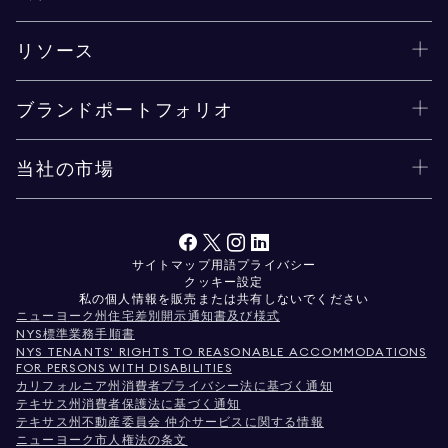
リソース
ブランドポートフォリオ
当社の市場
サイトマップ
用語
プライバシー
クッキー設定
私の個人情報を販売または共有しないでください
ニューヨーク州住宅差別開示通知書及び様式
NYS標準業務手順書
NYS TENANTS' RIGHTS TO REASONABLE ACCOMMODATIONS
FOR PERSONS WITH DISABILITIES
カリフォルニア州消費者プライバシー法に基づく通知
テキサス州消費者保護法に基づく通知
テキサス州不動産委員会 仲介サービスに関する情報
ニューヨーク市人権法の条文