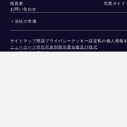
投資家
売買ガイド
お問い合わせ
当社の市場
サイトマップ
用語
プライバシー
クッキー設定
私の個人情報
ニューヨーク州住宅差別開示通知書及び様式
NYS標準業務手順書
NYS TENANTS' RIGHTS TO REASONABLE ACCOMMOD
カリフォルニア州消費者プライバシー法に基づく通知
テキサス州消費者保護法に基づく通知
テキサス州不動産委員会 仲介サービスに関する情報
ニューヨーク市人権法の条文
ニューヨーク市人権委員会
ニューヨーク市所得差別情報源
ニューヨーク市 収入源に基づく差別に関するテナント向け
表示データの出典は、物件所有者または非政府系第三者機関が提供する公的記録のいずれ
れます。
575 マディソン・アベニュー、ニューヨーク、NY 10022。
212.891.7000
© 2026 D
信じられていますが、誤り、脱落、変更、または予告なしの撤回があることを前提として
宅機会均等法に基づく告知。掲載データは2026年8月6日 午後11:01に更新されました。