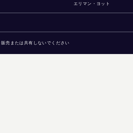
エリマン・ヨット
を販売または共有しないでください
ATIONS FOR PERSONS WITH DISABILITIES
よくある質問
かです。 信頼できるものと見なされますが、保証されるものではありません。コロラド州の閲覧
ouglas Elliman不動産。雇用機会均等法に基づく平等な雇用機会を提供する事業者です。 本
提供されています。 物件情報（面積、部屋数、寝室数、学区等を含むがこれらに限定されない）