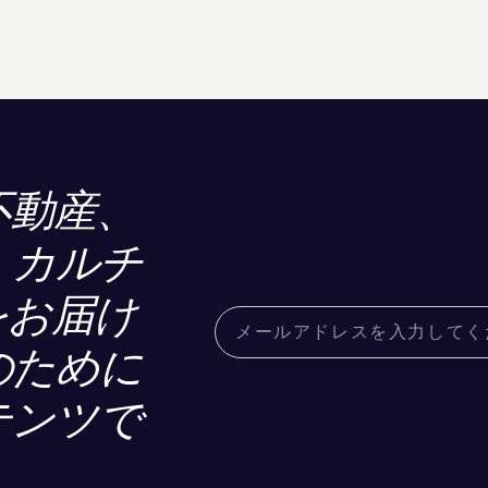
不動産、
、カルチ
をお届け
のために
テンツで