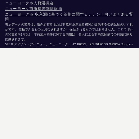
ニューヨーク市人権委員会
ニューヨーク市所得差別情報源
ニューヨーク市 収入源に基づく差別に関するテナント向けよくある質
問
表示データの出典は、物件所有者または非政府系第三者機関が提供する公的記録のいずれ
かです。 信頼できるものと見なされますが、保証されるものではありません。コロラド州
の閲覧者向けには、非商業用物件に関する情報は、個人による非商業目的での利用に限り
提供されます。
575 マディソン・アベニュー、ニューヨーク、NY 10022。
212.891.7000
© 2026 Douglas
Elliman不動産。雇用機会均等法に基づく平等な雇用機会を提供する事業者です。 本資料
に掲載されているすべての情報は、情報提供のみを目的としています。この情報は正確で
あると信じられていますが、誤り、脱落、変更、または予告なしの撤回があることを前提
として提供されています。 物件情報（面積、部屋数、寝室数、学区等を含むがこれらに限
定されない）は、ご自身の弁護士、建築家、またはゾーニング専門家によって確認される
べきです。 住宅機会均等法に基づく告知。掲載データは2026年8月10日 午後8:22に更新
されました。
Douglas Ellimanは、カリフォルニア州（免許番号 #01947727）、コロラド州（免許番号
#EC100053892）、コネチカット州（免許番号 #REB.0314827）、 コロンビア特別区（ラ
イセンス番号：REO40000160）、フロリダ州（ライセンス番号：CQ1020232）、メリ
ーランド州（ライセンス番号：645270）、マサチューセッツ州（ライセンス番号：
422764）、ネバダ州（ライセンス番号：1454643）、 ニュージャージー州 ライセンス番
号 # 0572105、ニューヨーク州 ライセンス番号 # 10991211812、テキサス州 ライセンス番
号 # 9008706、バージニア州 ライセンス番号 # 0226035659。
詐欺師が不動産エージェントを装い、有効な物件情報を悪用して偽の保証金を要求してい
ます。 Douglas Ellimanのエージェントまたは物件情報の正当性について疑問がある場合
は、トップメニューの「エージェント」リンクから直接当該エージェントにお問い合わせ
ください。Douglas Ellimanは物件の予約・確保・内見のためにいかなる支払いも要求す