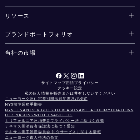
リソース
ブランドポートフォリオ
当社の市場
サイトマップ
用語
プライバシー
クッキー設定
私の個人情報を販売または共有しないでください
ニューヨーク州住宅差別開示通知書及び様式
NYS標準業務手順書
NYS TENANTS' RIGHTS TO REASONABLE ACCOMMODATIONS
FOR PERSONS WITH DISABILITIES
カリフォルニア州消費者プライバシー法に基づく通知
テキサス州消費者保護法に基づく通知
テキサス州不動産委員会 仲介サービスに関する情報
ニューヨーク市人権法の条文