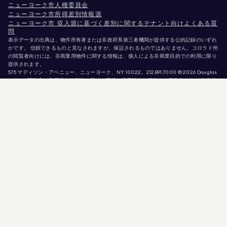
ニューヨーク市人権委員会
ニューヨーク市所得差別情報源
ニューヨーク市 収入源に基づく差別に関するテナント向けよくある質
問
表示データの出典は、物件所有者または非政府系第三者機関が提供する公的記録のいずれ
かです。 信頼できるものと見なされますが、保証されるものではありません。コロラド州
の閲覧者向けには、非商業用物件に関する情報は、個人による非商業目的での利用に限り
提供されます。
575 マディソン・アベニュー、ニューヨーク、NY 10022。
212.891.7000
© 2026 Douglas
Elliman不動産。雇用機会均等法に基づく平等な雇用機会を提供する事業者です。 本資料
に掲載されているすべての情報は、情報提供のみを目的としています。この情報は正確で
あると信じられていますが、誤り、脱落、変更、または予告なしの撤回があることを前提
として提供されています。 物件情報（面積、部屋数、寝室数、学区等を含むがこれらに限
定されない）は、ご自身の弁護士、建築家、またはゾーニング専門家によって確認される
べきです。 住宅機会均等法に基づく告知。掲載データは2026年8月7日 午前7:46に更新さ
れました。
Douglas Ellimanは、カリフォルニア州（免許番号 #01947727）、コロラド州（免許番号
#EC100053892）、コネチカット州（免許番号 #REB.0314827）、 コロンビア特別区（ラ
イセンス番号：REO40000160）、フロリダ州（ライセンス番号：CQ1020232）、メリ
ーランド州（ライセンス番号：645270）、マサチューセッツ州（ライセンス番号：
422764）、ネバダ州（ライセンス番号：1454643）、 ニュージャージー州 ライセンス番
号 # 0572105、ニューヨーク州 ライセンス番号 # 10991211812、テキサス州 ライセンス番
号 # 9008706、バージニア州 ライセンス番号 # 0226035659。
詐欺師が不動産エージェントを装い、有効な物件情報を悪用して偽の保証金を要求してい
ます。 Douglas Ellimanのエージェントまたは物件情報の正当性について疑問がある場合
は、トップメニューの「エージェント」リンクから直接当該エージェントにお問い合わせ
ください。Douglas Ellimanは物件の予約・確保・内見のためにいかなる支払いも要求す