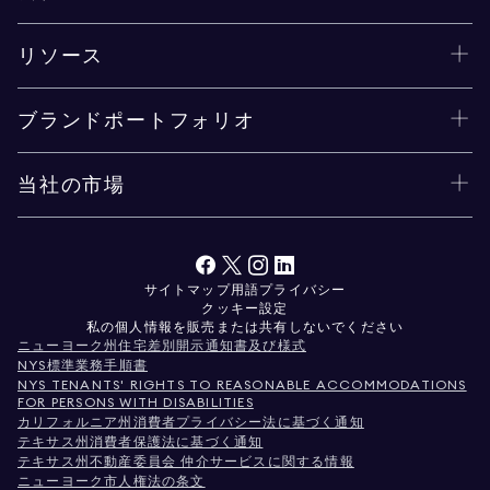
リソース
ブランドポートフォリオ
当社の市場
サイトマップ
用語
プライバシー
クッキー設定
私の個人情報を販売または共有しないでください
ニューヨーク州住宅差別開示通知書及び様式
NYS標準業務手順書
NYS TENANTS' RIGHTS TO REASONABLE ACCOMMODATIONS
FOR PERSONS WITH DISABILITIES
カリフォルニア州消費者プライバシー法に基づく通知
テキサス州消費者保護法に基づく通知
テキサス州不動産委員会 仲介サービスに関する情報
ニューヨーク市人権法の条文