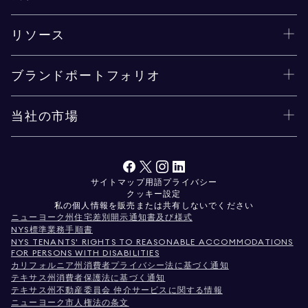
リソース
ブランドポートフォリオ
当社の市場
サイトマップ
用語
プライバシー
クッキー設定
私の個人情報を販売または共有しないでください
ニューヨーク州住宅差別開示通知書及び様式
NYS標準業務手順書
NYS TENANTS' RIGHTS TO REASONABLE ACCOMMODATIONS
FOR PERSONS WITH DISABILITIES
カリフォルニア州消費者プライバシー法に基づく通知
テキサス州消費者保護法に基づく通知
テキサス州不動産委員会 仲介サービスに関する情報
ニューヨーク市人権法の条文