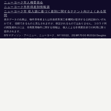
ニューヨーク市人権委員会
ニューヨーク市所得差別情報源
ニューヨーク市 収入源に基づく差別に関するテナント向けよくある質
問
表示データの出典は、物件所有者または非政府系第三者機関が提供する公的記録のいずれ
かです。 信頼できるものと見なされますが、保証されるものではありません。コロラド州
の閲覧者向けには、非商業用物件に関する情報は、個人による非商業目的での利用に限り
提供されます。
575 マディソン・アベニュー、ニューヨーク、NY 10022。
212.891.7000
© 2026 Douglas
Elliman不動産。雇用機会均等法に基づく平等な雇用機会を提供する事業者です。 本資料
に掲載されているすべての情報は、情報提供のみを目的としています。この情報は正確で
あると信じられていますが、誤り、脱落、変更、または予告なしの撤回があることを前提
として提供されています。 物件情報（面積、部屋数、寝室数、学区等を含むがこれらに限
定されない）は、ご自身の弁護士、建築家、またはゾーニング専門家によって確認される
べきです。 住宅機会均等法に基づく告知。掲載データは2026年8月6日 午前8:23に更新さ
れました。
Douglas Ellimanは、カリフォルニア州（免許番号 #01947727）、コロラド州（免許番号
#EC100053892）、コネチカット州（免許番号 #REB.0314827）、 コロンビア特別区（ラ
イセンス番号：REO40000160）、フロリダ州（ライセンス番号：CQ1020232）、メリ
ーランド州（ライセンス番号：645270）、マサチューセッツ州（ライセンス番号：
422764）、ネバダ州（ライセンス番号：1454643）、 ニュージャージー州 ライセンス番
号 # 0572105、ニューヨーク州 ライセンス番号 # 10991211812、テキサス州 ライセンス番
号 # 9008706、バージニア州 ライセンス番号 # 0226035659。
詐欺師が不動産エージェントを装い、有効な物件情報を悪用して偽の保証金を要求してい
ます。 Douglas Ellimanのエージェントまたは物件情報の正当性について疑問がある場合
は、トップメニューの「エージェント」リンクから直接当該エージェントにお問い合わせ
ください。Douglas Ellimanは物件の予約・確保・内見のためにいかなる支払いも要求す