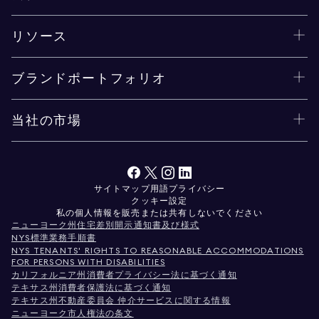
リソース
ブランドポートフォリオ
当社の市場
サイトマップ
用語
プライバシー
クッキー設定
私の個人情報を販売または共有しないでください
ニューヨーク州住宅差別開示通知書及び様式
NYS標準業務手順書
NYS TENANTS' RIGHTS TO REASONABLE ACCOMMODATIONS
FOR PERSONS WITH DISABILITIES
カリフォルニア州消費者プライバシー法に基づく通知
テキサス州消費者保護法に基づく通知
テキサス州不動産委員会 仲介サービスに関する情報
ニューヨーク市人権法の条文