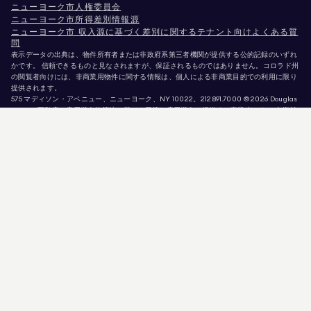
ニューヨーク市人権委員会
ニューヨーク市所得差別情報源
ニューヨーク市 収入源に基づく差別に関するテナント向けよくある質
問
表示データの出典は、物件所有者または非政府系第三者機関が提供する公的記録のいずれ
かです。 信頼できるものと見なされますが、保証されるものではありません。コロラド州
の閲覧者向けには、非商業用物件に関する情報は、個人による非商業目的での利用に限り
提供されます。
575 マディソン・アベニュー、ニューヨーク、NY 10022。
212.891.7000
© 2026 Douglas
Elliman不動産。雇用機会均等法に基づく平等な雇用機会を提供する事業者です。 本資料
に掲載されているすべての情報は、情報提供のみを目的としています。この情報は正確で
あると信じられていますが、誤り、脱落、変更、または予告なしの撤回があることを前提
として提供されています。 物件情報（面積、部屋数、寝室数、学区等を含むがこれらに限
定されない）は、ご自身の弁護士、建築家、またはゾーニング専門家によって確認される
べきです。 住宅機会均等法に基づく告知。掲載データは2026年8月10日 午後8:45に更新
されました。
Douglas Ellimanは、カリフォルニア州（免許番号 #01947727）、コロラド州（免許番号
#EC100053892）、コネチカット州（免許番号 #REB.0314827）、 コロンビア特別区（ラ
イセンス番号：REO40000160）、フロリダ州（ライセンス番号：CQ1020232）、メリ
ーランド州（ライセンス番号：645270）、マサチューセッツ州（ライセンス番号：
422764）、ネバダ州（ライセンス番号：1454643）、 ニュージャージー州 ライセンス番
号 # 0572105、ニューヨーク州 ライセンス番号 # 10991211812、テキサス州 ライセンス番
号 # 9008706、バージニア州 ライセンス番号 # 0226035659。
詐欺師が不動産エージェントを装い、有効な物件情報を悪用して偽の保証金を要求してい
ます。 Douglas Ellimanのエージェントまたは物件情報の正当性について疑問がある場合
は、トップメニューの「エージェント」リンクから直接当該エージェントにお問い合わせ
ください。Douglas Ellimanは物件の予約・確保・内見のためにいかなる支払いも要求す