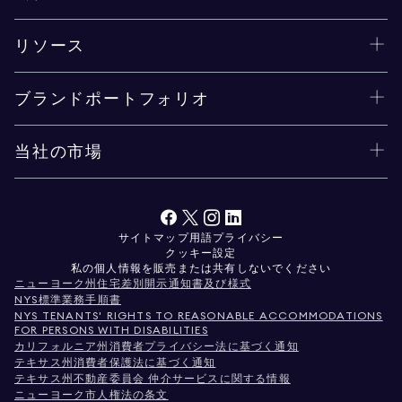
リソース
ブランドポートフォリオ
当社の市場
サイトマップ
用語
プライバシー
クッキー設定
私の個人情報を販売または共有しないでください
ニューヨーク州住宅差別開示通知書及び様式
NYS標準業務手順書
NYS TENANTS' RIGHTS TO REASONABLE ACCOMMODATIONS
FOR PERSONS WITH DISABILITIES
カリフォルニア州消費者プライバシー法に基づく通知
テキサス州消費者保護法に基づく通知
テキサス州不動産委員会 仲介サービスに関する情報
ニューヨーク市人権法の条文