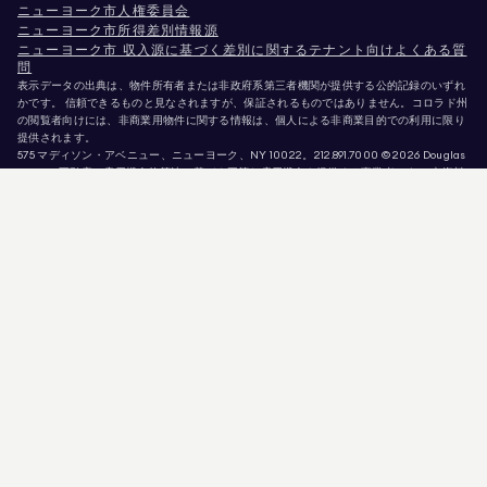
ニューヨーク市人権委員会
ニューヨーク市所得差別情報源
ニューヨーク市 収入源に基づく差別に関するテナント向けよくある質
問
表示データの出典は、物件所有者または非政府系第三者機関が提供する公的記録のいずれ
かです。 信頼できるものと見なされますが、保証されるものではありません。コロラド州
の閲覧者向けには、非商業用物件に関する情報は、個人による非商業目的での利用に限り
提供されます。
575 マディソン・アベニュー、ニューヨーク、NY 10022。
212.891.7000
© 2026 Douglas
Elliman不動産。雇用機会均等法に基づく平等な雇用機会を提供する事業者です。 本資料
に掲載されているすべての情報は、情報提供のみを目的としています。この情報は正確で
あると信じられていますが、誤り、脱落、変更、または予告なしの撤回があることを前提
として提供されています。 物件情報（面積、部屋数、寝室数、学区等を含むがこれらに限
定されない）は、ご自身の弁護士、建築家、またはゾーニング専門家によって確認される
べきです。 住宅機会均等法に基づく告知。掲載データは2026年8月6日 午前5:39に更新さ
れました。
Douglas Ellimanは、カリフォルニア州（免許番号 #01947727）、コロラド州（免許番号
#EC100053892）、コネチカット州（免許番号 #REB.0314827）、 コロンビア特別区（ラ
イセンス番号：REO40000160）、フロリダ州（ライセンス番号：CQ1020232）、メリ
ーランド州（ライセンス番号：645270）、マサチューセッツ州（ライセンス番号：
422764）、ネバダ州（ライセンス番号：1454643）、 ニュージャージー州 ライセンス番
号 # 0572105、ニューヨーク州 ライセンス番号 # 10991211812、テキサス州 ライセンス番
号 # 9008706、バージニア州 ライセンス番号 # 0226035659。
詐欺師が不動産エージェントを装い、有効な物件情報を悪用して偽の保証金を要求してい
ます。 Douglas Ellimanのエージェントまたは物件情報の正当性について疑問がある場合
は、トップメニューの「エージェント」リンクから直接当該エージェントにお問い合わせ
ください。Douglas Ellimanは物件の予約・確保・内見のためにいかなる支払いも要求す